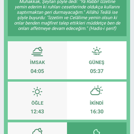
Muhakkak, Şeytan şöyle dedi: "Yâ Rabbi! İzzetine
yemin ederim ki ruhları cesetlerinde oldukça kullarını
saptırmaktan geri durmayacağım." Allâhü Teâlâ ise
şöyle buyurdu: "İzzetim ve Celâlime yemin olsun ki
onlar benden mağfiret talep ettikleri müddetçe ben de
onları affetmeye devam edeceğim." (Hadis-i şerif)
İMSAK
GÜNEŞ
04:05
05:37
ÖĞLE
İKINDI
12:43
16:30