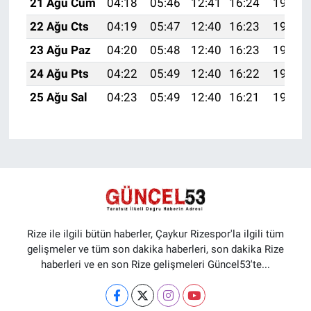
21 Ağu Cum
04:18
05:46
12:41
16:24
19:25
22 Ağu Cts
04:19
05:47
12:40
16:23
19:24
23 Ağu Paz
04:20
05:48
12:40
16:23
19:22
24 Ağu Pts
04:22
05:49
12:40
16:22
19:21
25 Ağu Sal
04:23
05:49
12:40
16:21
19:20
Rize ile ilgili bütün haberler, Çaykur Rizespor'la ilgili tüm
gelişmeler ve tüm son dakika haberleri, son dakika Rize
haberleri ve en son Rize gelişmeleri Güncel53'te...