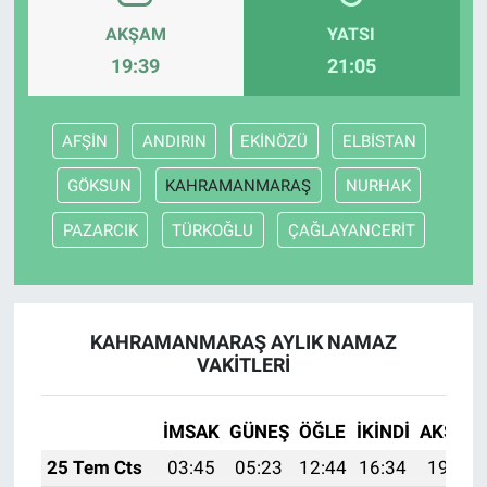
AKŞAM
YATSI
19:39
21:05
AFŞİN
ANDIRIN
EKİNÖZÜ
ELBİSTAN
GÖKSUN
KAHRAMANMARAŞ
NURHAK
PAZARCIK
TÜRKOĞLU
ÇAĞLAYANCERİT
KAHRAMANMARAŞ AYLIK NAMAZ
VAKITLERI
İMSAK
GÜNEŞ
ÖĞLE
İKINDI
AKŞAM
25 Tem Cts
03:45
05:23
12:44
16:34
19:54