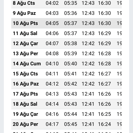
8 Ağu Cts
04:02
05:35
12:43
16:30
19:41
9 Ağu Paz
04:03
05:36
12:43
16:30
19:40
10 Ağu Pts
04:05
05:37
12:43
16:30
19:39
11 Ağu Sal
04:06
05:37
12:43
16:29
19:38
12 Ağu Çar
04:07
05:38
12:42
16:29
19:37
13 Ağu Per
04:08
05:39
12:42
16:28
19:35
14 Ağu Cum
04:10
05:40
12:42
16:28
19:34
15 Ağu Cts
04:11
05:41
12:42
16:27
19:33
16 Ağu Paz
04:12
05:42
12:42
16:27
19:32
17 Ağu Pts
04:13
05:43
12:41
16:26
19:30
18 Ağu Sal
04:14
05:43
12:41
16:26
19:29
19 Ağu Çar
04:16
05:44
12:41
16:25
19:28
20 Ağu Per
04:17
05:45
12:41
16:24
19:27