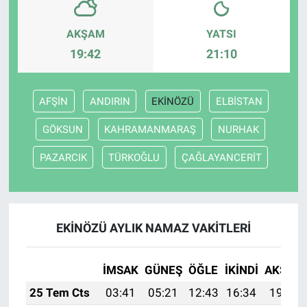
AKŞAM
YATSI
19:42
21:10
AFŞİN
ANDIRIN
EKİNÖZÜ
ELBİSTAN
GÖKSUN
KAHRAMANMARAŞ
NURHAK
PAZARCIK
TÜRKOĞLU
ÇAĞLAYANCERİT
EKİNÖZÜ AYLIK NAMAZ VAKITLERI
İMSAK
GÜNEŞ
ÖĞLE
İKINDI
AKŞAM
25 Tem Cts
03:41
05:21
12:43
16:34
19:55