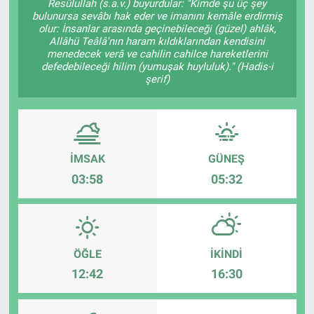
Resûlullah (s.a.v.) buyurdular: "Kimde şu üç şey
bulunursa sevâbı hak eder ve imanını kemâle erdirmiş
olur: İnsanlar arasında geçinebileceği (güzel) ahlâk,
Allâhü Teâlâ'nın haram kıldıklarından kendisini
menedecek verâ ve cahilin cahilce hareketlerini
defedebileceği hilim (yumuşak huyluluk)." (Hadis-i
şerif)
İMSAK
GÜNEŞ
03:58
05:32
ÖĞLE
İKINDI
12:42
16:30