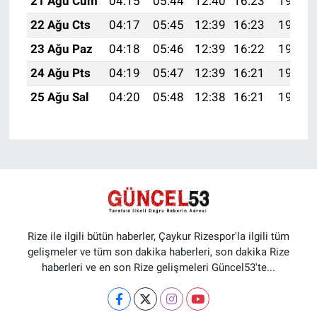
21 Ağu Cum
04:15
05:44
12:40
16:23
19:25
22 Ağu Cts
04:17
05:45
12:39
16:23
19:23
23 Ağu Paz
04:18
05:46
12:39
16:22
19:22
24 Ağu Pts
04:19
05:47
12:39
16:21
19:21
25 Ağu Sal
04:20
05:48
12:38
16:21
19:19
Rize ile ilgili bütün haberler, Çaykur Rizespor'la ilgili tüm
gelişmeler ve tüm son dakika haberleri, son dakika Rize
haberleri ve en son Rize gelişmeleri Güncel53'te...