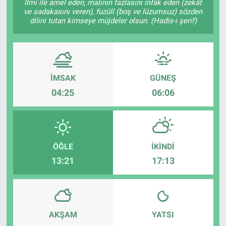
İlmi ile amel eden, malının fazlasını infâk eden (zekât
ve sadakasını veren), fuzûlî (boş ve lüzumsuz) sözden
dilini tutan kimseye müjdeler olsun. (Hadis-i şerif)
İMSAK
GÜNEŞ
04:25
06:06
ÖĞLE
İKINDI
13:21
17:13
AKŞAM
YATSI