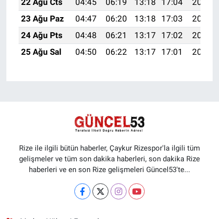
22 Ağu Cts
04:45
06:19
13:18
17:04
20:07
23 Ağu Paz
04:47
06:20
13:18
17:03
20:05
24 Ağu Pts
04:48
06:21
13:17
17:02
20:04
25 Ağu Sal
04:50
06:22
13:17
17:01
20:02
Rize ile ilgili bütün haberler, Çaykur Rizespor'la ilgili tüm
gelişmeler ve tüm son dakika haberleri, son dakika Rize
haberleri ve en son Rize gelişmeleri Güncel53'te...