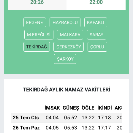
20:26
22:00
ERGENE
HAYRABOLU
KAPAKLI
M.EREĞLİSİ
MALKARA
SARAY
TEKİRDAĞ
ÇERKEZKÖY
ÇORLU
ŞARKÖY
TEKİRDAĞ AYLIK NAMAZ VAKITLERI
İMSAK
GÜNEŞ
ÖĞLE
İKINDI
AKŞAM
25 Tem Cts
04:04
05:52
13:22
17:18
20:41
26 Tem Paz
04:05
05:53
13:22
17:17
20:40