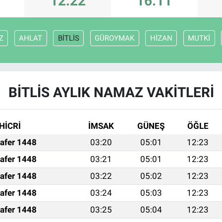
12:22
16:11
Z
AHLAT
BİTLİS
GÜROYMAK
HİZAN
MUTKİ
BİTLİS AYLIK NAMAZ VAKITLERI
HİCRİ
İMSAK
GÜNEŞ
ÖĞLE
afer 1448
03:20
05:01
12:23
afer 1448
03:21
05:01
12:23
afer 1448
03:22
05:02
12:23
afer 1448
03:24
05:03
12:23
afer 1448
03:25
05:04
12:23