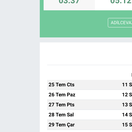
03:37
05:12
ADİLCEVA
25 Tem Cts
11 S
26 Tem Paz
12 S
27 Tem Pts
13 S
28 Tem Sal
14 S
29 Tem Çar
15 S