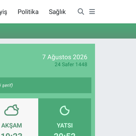
yiş
Politika
Sağlık
7 Ağustos 2026
24 Safer 1448
şerif)
AKŞAM
YATSI