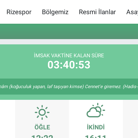
Rizespor
Bölgemiz
Resmi İlanlar
Asa
İMSAK VAKTINE KALAN SÜRE
03:40:53
m (koğuculuk yapan, laf taşıyan kimse) Cennet'e giremez. (Hadis-i 
ÖĞLE
İKINDI