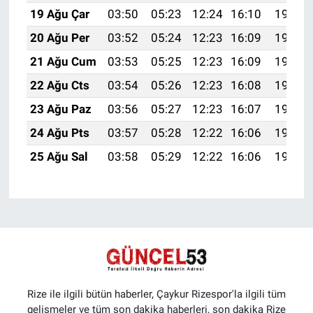
19 Ağu Çar
03:50
05:23
12:24
16:10
19:14
20 Ağu Per
03:52
05:24
12:23
16:09
19:13
21 Ağu Cum
03:53
05:25
12:23
16:09
19:11
22 Ağu Cts
03:54
05:26
12:23
16:08
19:10
23 Ağu Paz
03:56
05:27
12:23
16:07
19:08
24 Ağu Pts
03:57
05:28
12:22
16:06
19:07
25 Ağu Sal
03:58
05:29
12:22
16:06
19:05
Rize ile ilgili bütün haberler, Çaykur Rizespor'la ilgili tüm
gelişmeler ve tüm son dakika haberleri, son dakika Rize