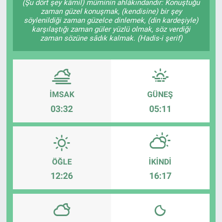
(Şu dört şey kâmil) müminin ahlâkındandır: Konuştuğu
zaman güzel konuşmak, (kendisine) bir şey
söylenildiği zaman güzelce dinlemek, (din kardeşiyle)
karşılaştığı zaman güler yüzlü olmak, söz verdiği
zaman sözüne sâdık kalmak. (Hadis-i şerif)
İMSAK
GÜNEŞ
03:32
05:11
ÖĞLE
İKINDI
12:26
16:17