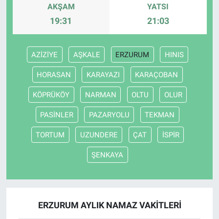
AKŞAM
YATSI
19:31
21:03
AZİZİYE
AŞKALE
ERZURUM
HINIS
HORASAN
KARAYAZI
KARAÇOBAN
KÖPRÜKÖY
NARMAN
OLTU
OLUR
PASİNLER
PAZARYOLU
TEKMAN
TORTUM
UZUNDERE
ÇAT
İSPİR
ŞENKAYA
ERZURUM AYLIK NAMAZ VAKITLERI