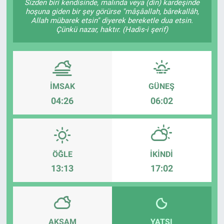
Sizden biri kendisinde, malında veya (din) kardeşinde
hoşuna giden bir şey görürse "mâşâallah, bârekallâh,
Allah mübarek etsin" diyerek bereketle dua etsin.
Çünkü nazar, haktır. (Hadis-i şerif)
İMSAK
GÜNEŞ
04:26
06:02
ÖĞLE
İKINDI
13:13
17:02
AKŞAM
YATSI