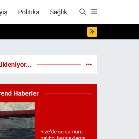
yiş
Politika
Sağlık
ükleniyor...
rend Haberler
Rize'de su samuru
balıkçı barınaklarını