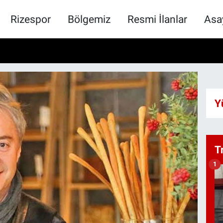
Rizespor
Bölgemiz
Resmi İlanlar
Asa
Y
T
1