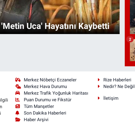
Es
 'Metin Uca' Hayatını Kaybetti
ko
2
Merkez Nöbetçi Eczaneler
Rize Haberleri
Merkez Hava Durumu
Nedir? Ne Değil
Merkez Trafik Yoğunluk Haritası
İletişim
Puan Durumu ve Fikstür
lgili
Tüm Manşetler
n
Son Dakika Haberleri
i
Haber Arşivi