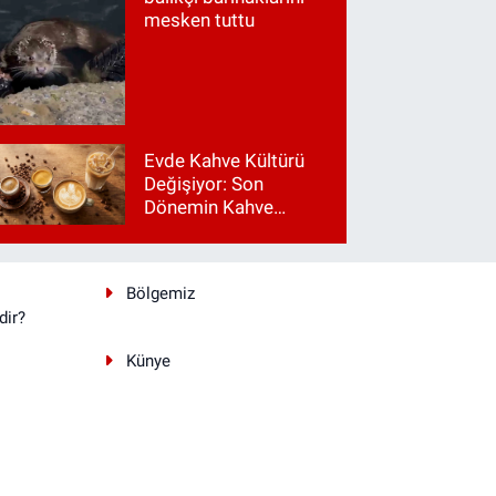
mesken tuttu
kişehir'de Gülşen Konseri | Eskişehir
nseri Gülşen Sahne Aldı
Evde Kahve Kültürü
Değişiyor: Son
Dönemin Kahve
Makinesi Trendleri
Bölgemiz
dir?
Künye