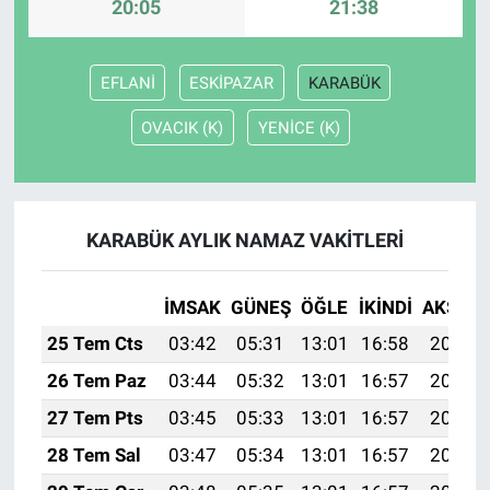
20:05
21:38
EFLANİ
ESKİPAZAR
KARABÜK
OVACIK (K)
YENİCE (K)
KARABÜK AYLIK NAMAZ VAKITLERI
İMSAK
GÜNEŞ
ÖĞLE
İKINDI
AKŞAM
25 Tem Cts
03:42
05:31
13:01
16:58
20:21
26 Tem Paz
03:44
05:32
13:01
16:57
20:20
27 Tem Pts
03:45
05:33
13:01
16:57
20:19
28 Tem Sal
03:47
05:34
13:01
16:57
20:18