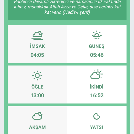
Rabbinizi devamlı zikrediniz ve namazınızı ilk vaktinde
kılınız, muhakkak Allah Azze ve Celle, size ecrinizi kat
kat verir. (Hadis-i şerif)
İMSAK
GÜNEŞ
04:05
05:46
ÖĞLE
İKINDI
13:00
16:52
AKŞAM
YATSI