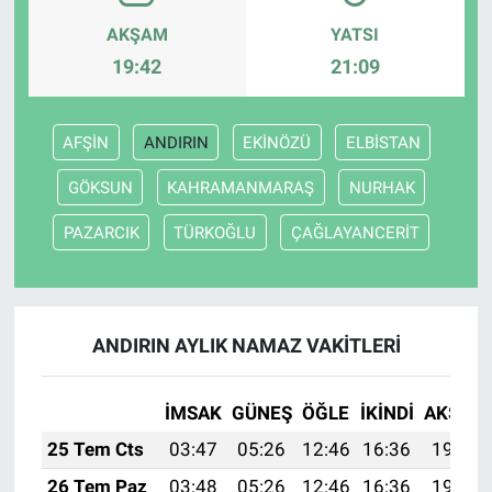
AKŞAM
YATSI
19:42
21:09
AFŞİN
ANDIRIN
EKİNÖZÜ
ELBİSTAN
GÖKSUN
KAHRAMANMARAŞ
NURHAK
PAZARCIK
TÜRKOĞLU
ÇAĞLAYANCERİT
ANDIRIN AYLIK NAMAZ VAKITLERI
İMSAK
GÜNEŞ
ÖĞLE
İKINDI
AKŞAM
25 Tem Cts
03:47
05:26
12:46
16:36
19:57
26 Tem Paz
03:48
05:26
12:46
16:36
19:56