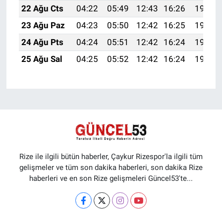
22 Ağu Cts
04:22
05:49
12:43
16:26
19:26
23 Ağu Paz
04:23
05:50
12:42
16:25
19:25
24 Ağu Pts
04:24
05:51
12:42
16:24
19:23
25 Ağu Sal
04:25
05:52
12:42
16:24
19:22
Rize ile ilgili bütün haberler, Çaykur Rizespor'la ilgili tüm
gelişmeler ve tüm son dakika haberleri, son dakika Rize
haberleri ve en son Rize gelişmeleri Güncel53'te...