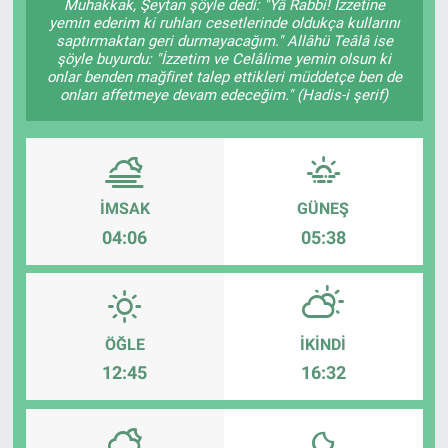
Muhakkak, Şeytan şöyle dedi: "Yâ Rabbi! İzzetine
yemin ederim ki ruhları cesetlerinde oldukça kullarını
saptırmaktan geri durmayacağım." Allâhü Teâlâ ise
şöyle buyurdu: "İzzetim ve Celâlime yemin olsun ki
onlar benden mağfiret talep ettikleri müddetçe ben de
onları affetmeye devam edeceğim." (Hadis-i şerif)
İMSAK
GÜNEŞ
04:06
05:38
ÖĞLE
İKINDI
12:45
16:32