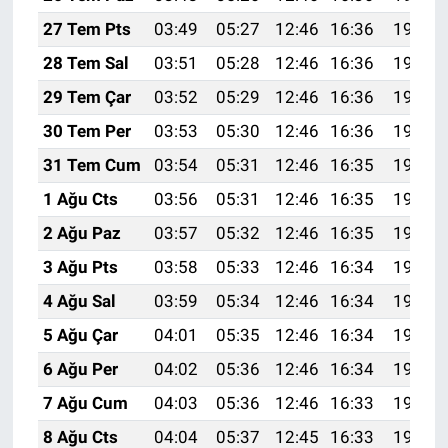
27 Tem Pts
03:49
05:27
12:46
16:36
19:55
28 Tem Sal
03:51
05:28
12:46
16:36
19:54
29 Tem Çar
03:52
05:29
12:46
16:36
19:54
30 Tem Per
03:53
05:30
12:46
16:36
19:53
31 Tem Cum
03:54
05:31
12:46
16:35
19:52
1 Ağu Cts
03:56
05:31
12:46
16:35
19:51
2 Ağu Paz
03:57
05:32
12:46
16:35
19:50
3 Ağu Pts
03:58
05:33
12:46
16:34
19:49
4 Ağu Sal
03:59
05:34
12:46
16:34
19:48
5 Ağu Çar
04:01
05:35
12:46
16:34
19:47
6 Ağu Per
04:02
05:36
12:46
16:34
19:46
7 Ağu Cum
04:03
05:36
12:46
16:33
19:45
8 Ağu Cts
04:04
05:37
12:45
16:33
19:44