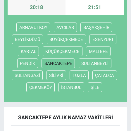
20:18
21:51
ARNAVUTKOY
AVCILAR
BAŞAKŞEHİR
BEYLİKDÜZÜ
BÜYÜKÇEKMECE
ESENYURT
KARTAL
KÜÇÜKÇEKMECE
MALTEPE
PENDİK
SANCAKTEPE
SULTANBEYLİ
SULTANGAZİ
SİLİVRİ
TUZLA
ÇATALCA
ÇEKMEKÖY
İSTANBUL
ŞİLE
SANCAKTEPE AYLIK NAMAZ VAKITLERI