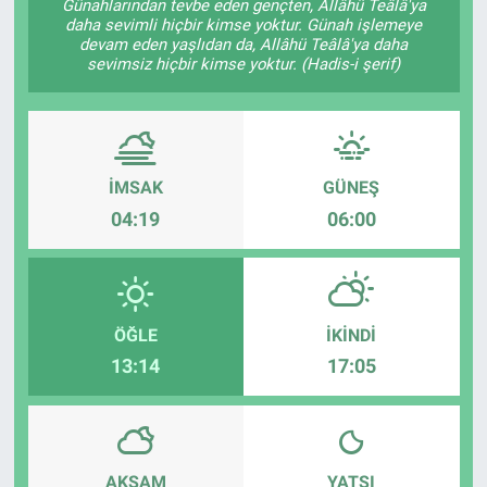
Günahlarından tevbe eden gençten, Allâhü Teâlâ'ya
daha sevimli hiçbir kimse yoktur. Günah işlemeye
devam eden yaşlıdan da, Allâhü Teâlâ'ya daha
sevimsiz hiçbir kimse yoktur. (Hadis-i şerif)
İMSAK
GÜNEŞ
04:19
06:00
ÖĞLE
İKINDI
13:14
17:05
AKŞAM
YATSI