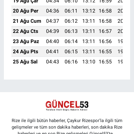
19 Ağu Çar
04:34
06:10
13:12
16:59
20:04
20 Ağu Per
04:36
06:11
13:12
16:58
20:03
21 Ağu Cum
04:37
06:12
13:11
16:58
20:01
22 Ağu Cts
04:39
06:13
13:11
16:57
20:00
23 Ağu Paz
04:40
06:14
13:11
16:56
19:58
24 Ağu Pts
04:41
06:15
13:11
16:55
19:57
25 Ağu Sal
04:43
06:16
13:10
16:55
19:55
Rize ile ilgili bütün haberler, Çaykur Rizespor'la ilgili tüm
gelişmeler ve tüm son dakika haberleri, son dakika Rize
haberleri ve en son Rize gelişmeleri Güncel53'te...