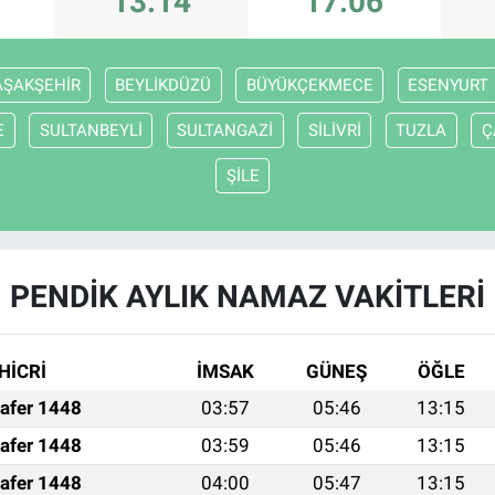
13:14
17:06
AŞAKŞEHİR
BEYLİKDÜZÜ
BÜYÜKÇEKMECE
ESENYURT
E
SULTANBEYLİ
SULTANGAZİ
SİLİVRİ
TUZLA
Ç
ŞİLE
PENDİK AYLIK NAMAZ VAKITLERI
HİCRİ
İMSAK
GÜNEŞ
ÖĞLE
afer 1448
03:57
05:46
13:15
afer 1448
03:59
05:46
13:15
afer 1448
04:00
05:47
13:15