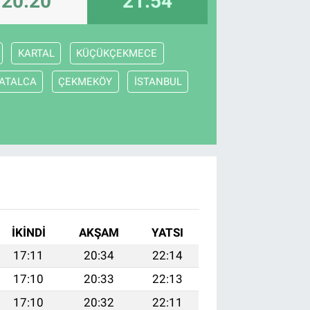
20:20
21:54
KARTAL
KÜÇÜKÇEKMECE
ATALCA
ÇEKMEKÖY
İSTANBUL
İKINDI
AKŞAM
YATSI
17:11
20:34
22:14
17:10
20:33
22:13
17:10
20:32
22:11