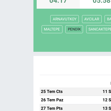
04:17
05:58
ARNAVUTKOY
AVCILAR
B
MALTEPE
PENDİK
SANCAKTEP
25 Tem Cts
11 S
26 Tem Paz
12 S
27 Tem Pts
13 S