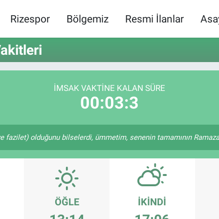
Rizespor
Bölgemiz
Resmi İlanlar
Asa
kitleri
İMSAK VAKTINE KALAN SÜRE
00:03:3
e fazilet) olduğunu bilselerdi, ümmetim, senenin tamamının Ramazan
ÖĞLE
İKINDI