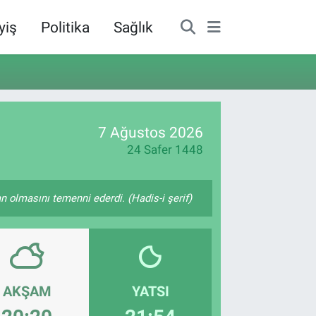
yiş
Politika
Sağlık
7 Ağustos 2026
24 Safer 1448
 olmasını temenni ederdi. (Hadis-i şerif)
AKŞAM
YATSI