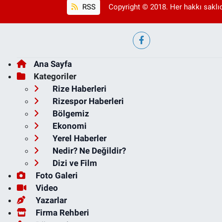
RSS
Copyright © 2018. Her hakkı saklıd
Ana Sayfa
Kategoriler
Rize Haberleri
Rizespor Haberleri
Bölgemiz
Ekonomi
Yerel Haberler
Nedir? Ne Değildir?
Dizi ve Film
Foto Galeri
Video
Yazarlar
Firma Rehberi