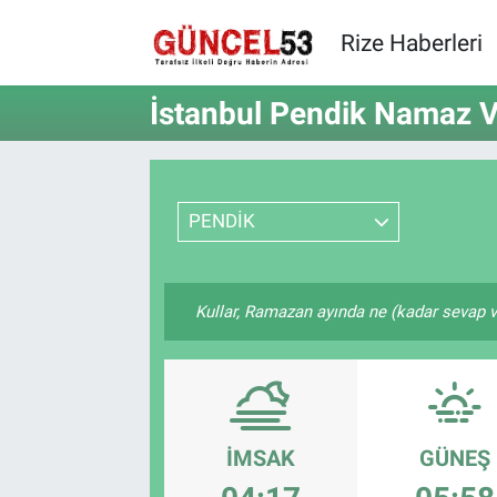
Rize Haberleri
İstanbul Pendik Namaz Va
PENDİK
Kullar, Ramazan ayında ne (kadar sevap v
İMSAK
GÜNEŞ