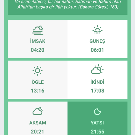
Ve sizin ilâhınız, bir tek ilâhtır. Rahmân ve Rahîm olan
Allah'tan başka bir ilâh yoktur. (Bakara Sûresi, 163)
İMSAK
GÜNEŞ
04:20
06:01
ÖĞLE
İKINDI
13:16
17:08
AKŞAM
YATSI
20:21
21:55