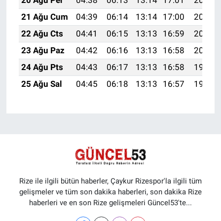
20 Ağu Per
04:38
06:13
13:14
17:01
20:05
21 Ağu Cum
04:39
06:14
13:14
17:00
20:03
22 Ağu Cts
04:41
06:15
13:13
16:59
20:02
23 Ağu Paz
04:42
06:16
13:13
16:58
20:00
24 Ağu Pts
04:43
06:17
13:13
16:58
19:59
25 Ağu Sal
04:45
06:18
13:13
16:57
19:57
Rize ile ilgili bütün haberler, Çaykur Rizespor'la ilgili tüm
gelişmeler ve tüm son dakika haberleri, son dakika Rize
haberleri ve en son Rize gelişmeleri Güncel53'te...