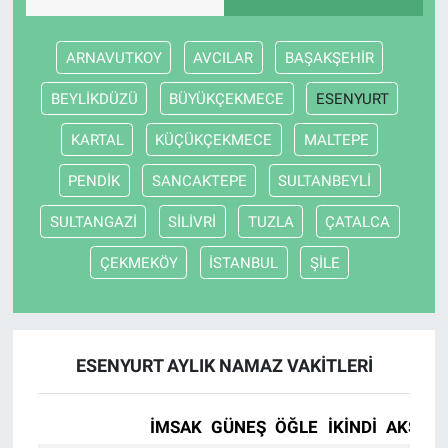
ARNAVUTKOY
AVCILAR
BAŞAKŞEHİR
BEYLİKDÜZÜ
BÜYÜKÇEKMECE
ESENYURT
KARTAL
KÜÇÜKÇEKMECE
MALTEPE
PENDİK
SANCAKTEPE
SULTANBEYLİ
SULTANGAZİ
SİLİVRİ
TUZLA
ÇATALCA
ÇEKMEKÖY
İSTANBUL
ŞİLE
ESENYURT AYLIK NAMAZ VAKITLERI
İMSAK
GÜNEŞ
ÖĞLE
İKINDI
AKŞAM