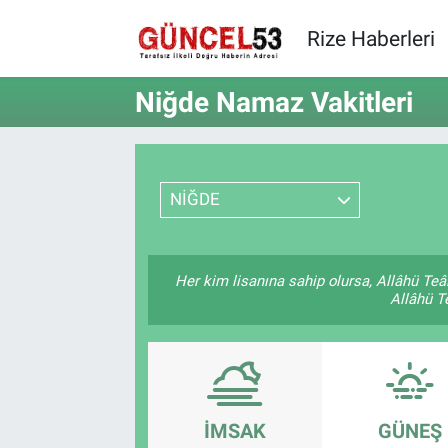
Rize Haberleri
Niğde Namaz Vakitleri
NİĞDE
Her kim lisanına sahip olursa, Allâhü Teâ
Allâhü Te
İMSAK
GÜNEŞ