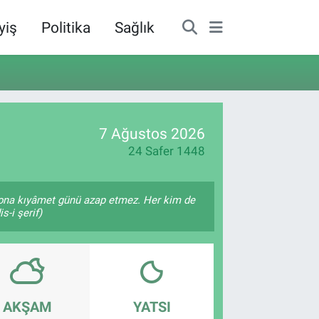
yiş
Politika
Sağlık
7 Ağustos 2026
24 Safer 1448
â, ona kıyâmet günü azap etmez. Her kim de
s-i şerif)
AKŞAM
YATSI