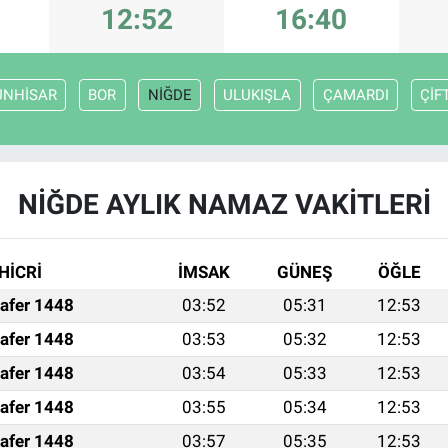
12:52
16:40
UNHİSAR
BOR
NİĞDE
ULUKIŞLA
ÇAMARDI
ÇİF
NİĞDE AYLIK NAMAZ VAKITLERI
HİCRİ
İMSAK
GÜNEŞ
ÖĞLE
afer 1448
03:52
05:31
12:53
afer 1448
03:53
05:32
12:53
afer 1448
03:54
05:33
12:53
afer 1448
03:55
05:34
12:53
afer 1448
03:57
05:35
12:53