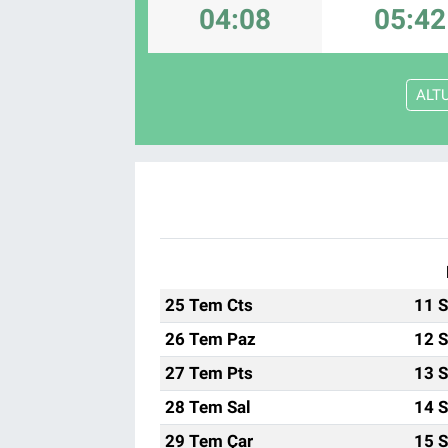
04:08
05:42
ALT
25 Tem Cts
11 S
26 Tem Paz
12 S
27 Tem Pts
13 S
28 Tem Sal
14 S
29 Tem Çar
15 S