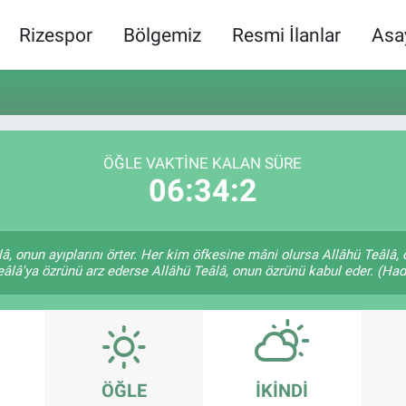
Rizespor
Bölgemiz
Resmi İlanlar
Asa
ÖĞLE VAKTINE KALAN SÜRE
06:34:2
lâ, onun ayıplarını örter. Her kim öfkesine mâni olursa Allâhü Teâl
âlâ'ya özrünü arz ederse Allâhü Teâlâ, onun özrünü kabul eder. (Hadi
ÖĞLE
İKINDI