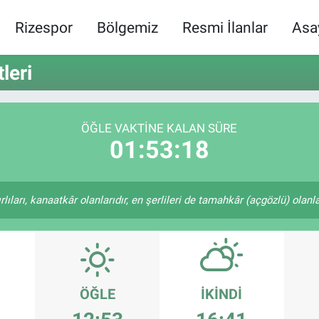
Rizespor
Bölgemiz
Resmi İlanlar
Asa
leri
ÖĞLE VAKTINE KALAN SÜRE
01:53:18
ıları, kanaatkâr olanlarıdır, en şerlileri de tamahkâr (açgözlü) olanlar
ÖĞLE
İKINDI