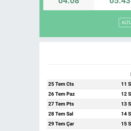
04:08
05:43
ALT
25 Tem Cts
11 S
26 Tem Paz
12 S
27 Tem Pts
13 S
28 Tem Sal
14 S
29 Tem Çar
15 S