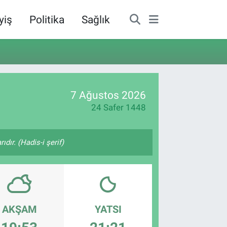
yiş
Politika
Sağlık
7 Ağustos 2026
24 Safer 1448
ıdır. (Hadis-i şerif)
AKŞAM
YATSI