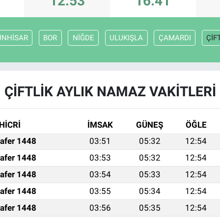
12:53
16:41
UNHİSAR
BOR
NİĞDE
ULUKIŞLA
ÇAMARDI
ÇİF
ÇİFTLİK AYLIK NAMAZ VAKITLERI
HİCRİ
İMSAK
GÜNEŞ
ÖĞLE
afer 1448
03:51
05:32
12:54
afer 1448
03:53
05:32
12:54
afer 1448
03:54
05:33
12:54
afer 1448
03:55
05:34
12:54
afer 1448
03:56
05:35
12:54