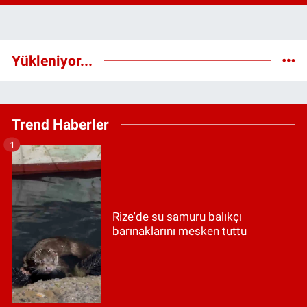
Yükleniyor...
Trend Haberler
1
Rize'de su samuru balıkçı
barınaklarını mesken tuttu