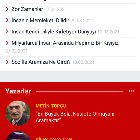
Zor Zamanlar
17.04.2021
İnsanın Memleketi Dilidir
29.03.2021
İnsan Kendi Diliyle Kirletiyor Dünyayı
10.03.2021
Milyarlarca İnsan Arasında Hepimiz Bir Kişiyiz
27.02.2021
Söz İle Aramıza Ne Girdi?
10.02.2021
Yazarlar
METIN TOPÇU
“En Büyük Bela, Nasipte Olmayanı
Aramaktır”
DILEK ONAY CAN