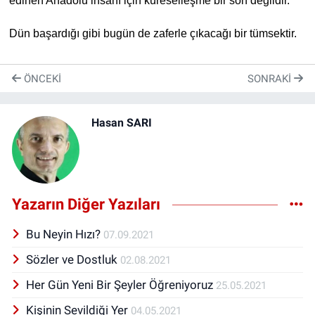
edinen Anadolu insanı için küreselleşme bir son değildir.
Dün başardığı gibi bugün de zaferle çıkacağı bir tümsektir.
ÖNCEKI
SONRAKI
Hasan SARI
Yazarın Diğer Yazıları
Bu Neyin Hızı?
07.09.2021
Sözler ve Dostluk
02.08.2021
Her Gün Yeni Bir Şeyler Öğreniyoruz
25.05.2021
Kişinin Sevildiği Yer
04.05.2021