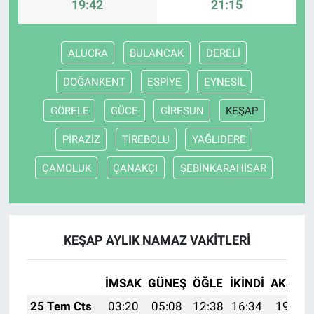
19:42
21:15
ALUCRA
BULANCAK
DERELİ
DOĞANKENT
ESPİYE
EYNESİL
GÖRELE
GÜCE
GİRESUN
KEŞAP
PİRAZİZ
TİREBOLU
YAĞLIDERE
ÇAMOLUK
ÇANAKÇI
ŞEBİNKARAHİSAR
KEŞAP AYLIK NAMAZ VAKITLERI
İMSAK
GÜNEŞ
ÖĞLE
İKINDI
AKŞAM
25 Tem Cts
03:20
05:08
12:38
16:34
19:57