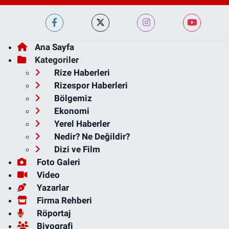
Ana Sayfa
Kategoriler
Rize Haberleri
Rizespor Haberleri
Bölgemiz
Ekonomi
Yerel Haberler
Nedir? Ne Değildir?
Dizi ve Film
Foto Galeri
Video
Yazarlar
Firma Rehberi
Röportaj
Biyografi