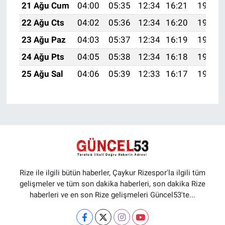
21 Ağu Cum
04:00
05:35
12:34
16:21
19:24
22 Ağu Cts
04:02
05:36
12:34
16:20
19:23
23 Ağu Paz
04:03
05:37
12:34
16:19
19:21
24 Ağu Pts
04:05
05:38
12:34
16:18
19:19
25 Ağu Sal
04:06
05:39
12:33
16:17
19:18
Rize ile ilgili bütün haberler, Çaykur Rizespor'la ilgili tüm
gelişmeler ve tüm son dakika haberleri, son dakika Rize
haberleri ve en son Rize gelişmeleri Güncel53'te...