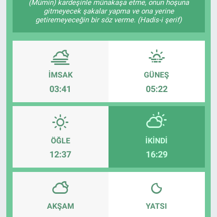
(Mümin) kardeşinle münakaşa etme, onun hoşuna
gitmeyecek şakalar yapma ve ona yerine
getiremeyeceğin bir söz verme. (Hadis-i şerif)
İMSAK
GÜNEŞ
03:41
05:22
ÖĞLE
İKINDI
12:37
16:29
AKŞAM
YATSI