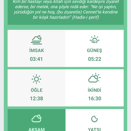
Kim bir hastayı veya Allah için sevdiği kardeşini ziyaret
ederse, bir melek, ona şöyle nidâ eder: "Ne iyi yaptın,
yürüdüğün yol ne hoş, (bu ziyaretle) Cennet'te kendine
bir köşk hazırladın!" (Hadis-i şerif)
İMSAK
GÜNEŞ
03:41
05:22
ÖĞLE
İKINDI
12:38
16:30
AKŞAM
YATSI