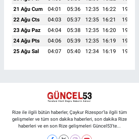
21 Ağu Cum
04:01
05:36
12:35
16:22
19:25
22 Ağu Cts
04:03
05:37
12:35
16:21
19:24
23 Ağu Paz
04:04
05:38
12:35
16:20
19:22
24 Ağu Pts
04:06
05:39
12:35
16:19
19:21
25 Ağu Sal
04:07
05:40
12:34
16:19
19:19
Rize ile ilgili bütün haberler, Çaykur Rizespor'la ilgili tüm
gelişmeler ve tüm son dakika haberleri, son dakika Rize
haberleri ve en son Rize gelişmeleri Güncel53'te...