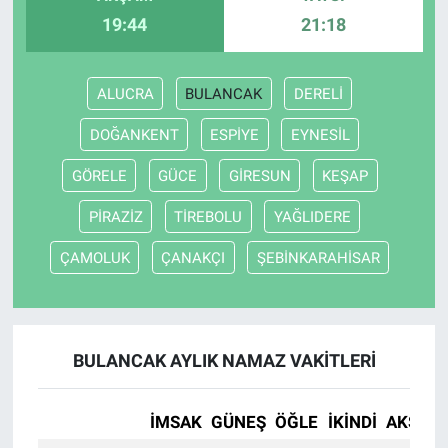
19:44
21:18
ALUCRA
BULANCAK
DERELİ
DOĞANKENT
ESPİYE
EYNESİL
GÖRELE
GÜCE
GİRESUN
KEŞAP
PİRAZİZ
TİREBOLU
YAĞLIDERE
ÇAMOLUK
ÇANAKÇI
ŞEBİNKARAHİSAR
BULANCAK AYLIK NAMAZ VAKITLERI
İMSAK
GÜNEŞ
ÖĞLE
İKINDI
AKŞAM