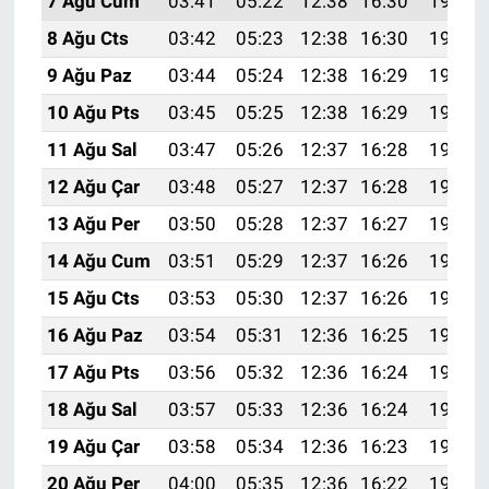
7 Ağu Cum
03:41
05:22
12:38
16:30
19:44
8 Ağu Cts
03:42
05:23
12:38
16:30
19:43
9 Ağu Paz
03:44
05:24
12:38
16:29
19:42
10 Ağu Pts
03:45
05:25
12:38
16:29
19:40
11 Ağu Sal
03:47
05:26
12:37
16:28
19:39
12 Ağu Çar
03:48
05:27
12:37
16:28
19:38
13 Ağu Per
03:50
05:28
12:37
16:27
19:36
14 Ağu Cum
03:51
05:29
12:37
16:26
19:35
15 Ağu Cts
03:53
05:30
12:37
16:26
19:34
16 Ağu Paz
03:54
05:31
12:36
16:25
19:32
17 Ağu Pts
03:56
05:32
12:36
16:24
19:31
18 Ağu Sal
03:57
05:33
12:36
16:24
19:30
19 Ağu Çar
03:58
05:34
12:36
16:23
19:28
20 Ağu Per
04:00
05:35
12:36
16:22
19:27