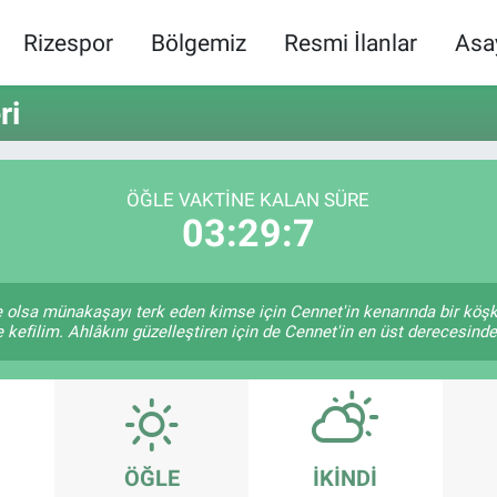
Rizespor
Bölgemiz
Resmi İlanlar
Asa
ri
ÖĞLE VAKTINE KALAN SÜRE
03:29:7
ile olsa münakaşayı terk eden kimse için Cennet'in kenarında bir köş
 kefilim. Ahlâkını güzelleştiren için de Cennet'in en üst derecesinde 
ÖĞLE
İKINDI