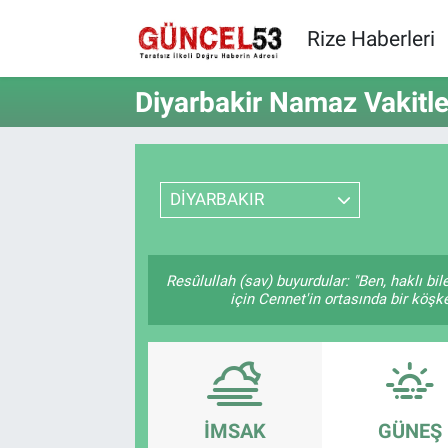
Rize Haberleri
Diyarbakir Namaz Vakitle
DİYARBAKIR
Resûlullah (sav) buyurdular: "Ben, haklı b
için Cennet'in ortasında bir köşke
İMSAK
GÜNEŞ