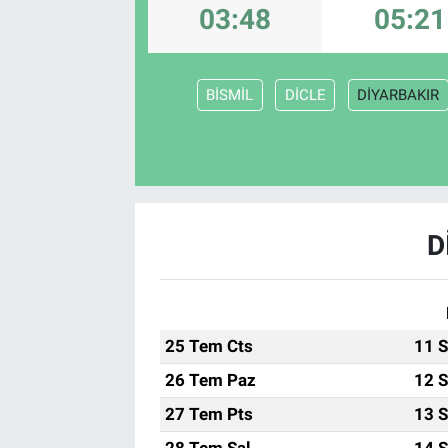
03:48
05:21
BİSMİL
DİCLE
DİYARBAKIR
D
25 Tem Cts
11 S
26 Tem Paz
12 S
27 Tem Pts
13 S
28 Tem Sal
14 S