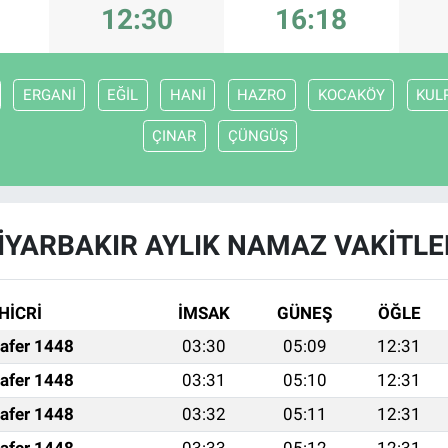
12:30
16:18
ERGANİ
EĞİL
HANİ
HAZRO
KOCAKÖY
KUL
ÇINAR
ÇÜNGÜŞ
İYARBAKIR AYLIK NAMAZ VAKITLE
HİCRİ
İMSAK
GÜNEŞ
ÖĞLE
afer 1448
03:30
05:09
12:31
afer 1448
03:31
05:10
12:31
afer 1448
03:32
05:11
12:31
afer 1448
03:33
05:12
12:31