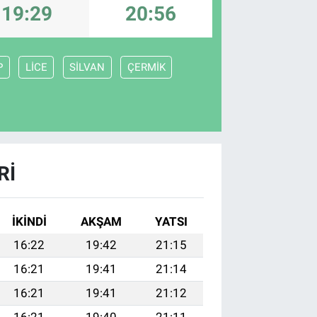
19:29
20:56
P
LİCE
SİLVAN
ÇERMİK
RI
İKINDI
AKŞAM
YATSI
16:22
19:42
21:15
16:21
19:41
21:14
16:21
19:41
21:12
16:21
19:40
21:11