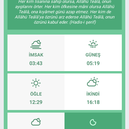
Her kim lisanına sahip olursa, Allâhü Teâlâ, onun
ayıplarını örter. Her kim öfkesine mâni olursa Allâhü
Teâlâ, ona kıyâmet günü azap etmez. Her kim de
Allâhü Teâlâ'ya özrünü arz ederse Allâhü Teâlâ, onun
özrünü kabul eder. (Hadis-i şerif)
İMSAK
GÜNEŞ
03:43
05:19
ÖĞLE
İKINDI
12:29
16:18