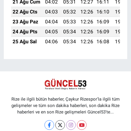
21 Ağu Cum
04:02
05:31
12:27
16:11
19:13
22 Ağu Cts
04:03
05:32
12:26
16:10
19:11
23 Ağu Paz
04:04
05:33
12:26
16:09
19:10
24 Ağu Pts
04:05
05:34
12:26
16:09
19:08
25 Ağu Sal
04:06
05:34
12:26
16:08
19:07
Rize ile ilgili bütün haberler, Çaykur Rizespor'la ilgili tüm
gelişmeler ve tüm son dakika haberleri, son dakika Rize
haberleri ve en son Rize gelişmeleri Güncel53'te...