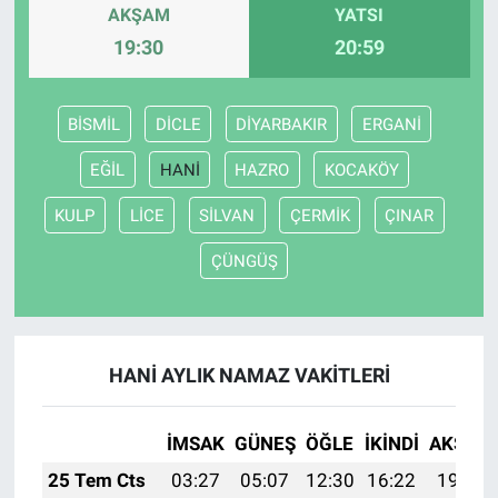
AKŞAM
YATSI
19:30
20:59
BİSMİL
DİCLE
DİYARBAKIR
ERGANİ
EĞİL
HANİ
HAZRO
KOCAKÖY
KULP
LİCE
SİLVAN
ÇERMİK
ÇINAR
ÇÜNGÜŞ
HANİ AYLIK NAMAZ VAKITLERI
İMSAK
GÜNEŞ
ÖĞLE
İKINDI
AKŞAM
25 Tem Cts
03:27
05:07
12:30
16:22
19:43