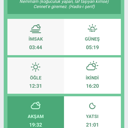
Nemmâm (koğuculuk yapan, laf taşıyan kimse)
Cennet'e giremez. (Hadis-i şerif)
İMSAK
GÜNEŞ
03:44
05:19
ÖĞLE
İKINDI
12:31
16:20
AKŞAM
YATSI
19:32
21:01