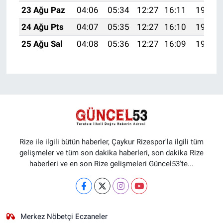
23 Ağu Paz
04:06
05:34
12:27
16:11
19:11
24 Ağu Pts
04:07
05:35
12:27
16:10
19:09
25 Ağu Sal
04:08
05:36
12:27
16:09
19:08
Rize ile ilgili bütün haberler, Çaykur Rizespor'la ilgili tüm
gelişmeler ve tüm son dakika haberleri, son dakika Rize
haberleri ve en son Rize gelişmeleri Güncel53'te...
Merkez Nöbetçi Eczaneler