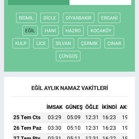
BİSMİL
DİCLE
DİYARBAKIR
ERGANİ
EĞİL
HANİ
HAZRO
KOCAKÖY
KULP
LİCE
SİLVAN
ÇERMİK
ÇINAR
ÇÜNGÜŞ
EĞİL AYLIK NAMAZ VAKITLERI
İMSAK
GÜNEŞ
ÖĞLE
İKINDI
AKŞAM
25 Tem Cts
03:29
05:09
12:31
16:23
19:44
26 Tem Paz
03:30
05:10
12:31
16:23
19:43
27 Tem Pts
03:31
05:11
12:31
16:22
19:42