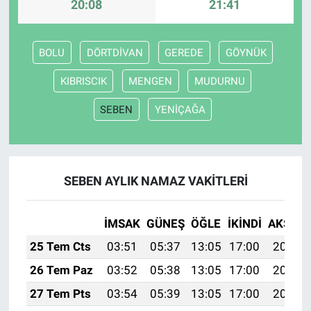
20:08
21:41
BOLU
DÖRTDİVAN
GEREDE
GÖYNÜK
KIBRISCIK
MENGEN
MUDURNU
SEBEN
YENİÇAĞA
SEBEN AYLIK NAMAZ VAKITLERI
İMSAK
GÜNEŞ
ÖĞLE
İKINDI
AKŞAM
25 Tem Cts
03:51
05:37
13:05
17:00
20:23
26 Tem Paz
03:52
05:38
13:05
17:00
20:22
27 Tem Pts
03:54
05:39
13:05
17:00
20:21