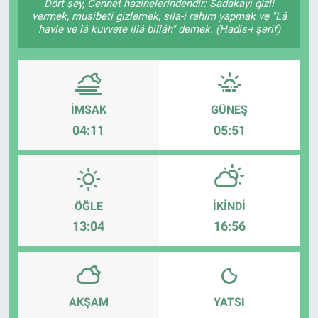
Dört şey, Cennet hazinelerindendir: Sadakayı gizli
vermek, musibeti gizlemek, sıla-i rahim yapmak ve "Lâ
havle ve lâ kuvvete illâ billâh" demek. (Hadis-i şerif)
İMSAK
GÜNEŞ
04:11
05:51
ÖĞLE
İKINDI
13:04
16:56
AKŞAM
YATSI