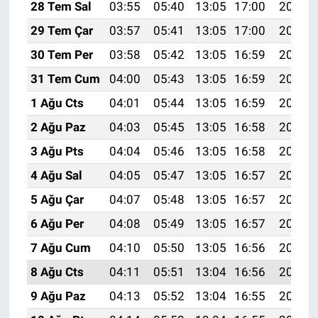
28 Tem Sal
03:55
05:40
13:05
17:00
20:20
29 Tem Çar
03:57
05:41
13:05
17:00
20:19
30 Tem Per
03:58
05:42
13:05
16:59
20:18
31 Tem Cum
04:00
05:43
13:05
16:59
20:17
1 Ağu Cts
04:01
05:44
13:05
16:59
20:16
2 Ağu Paz
04:03
05:45
13:05
16:58
20:15
3 Ağu Pts
04:04
05:46
13:05
16:58
20:14
4 Ağu Sal
04:05
05:47
13:05
16:57
20:13
5 Ağu Çar
04:07
05:48
13:05
16:57
20:12
6 Ağu Per
04:08
05:49
13:05
16:57
20:11
7 Ağu Cum
04:10
05:50
13:05
16:56
20:10
8 Ağu Cts
04:11
05:51
13:04
16:56
20:08
9 Ağu Paz
04:13
05:52
13:04
16:55
20:07