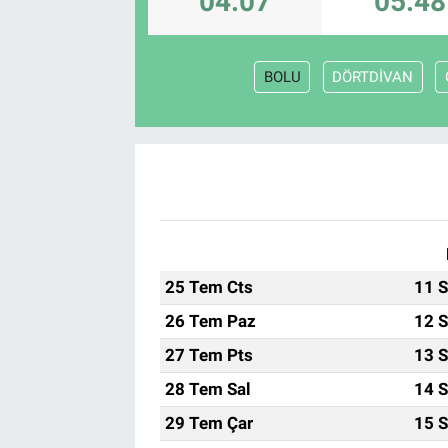
04:07
05:48
BOLU
DÖRTDİVAN
25 Tem Cts
11 S
26 Tem Paz
12 S
27 Tem Pts
13 S
28 Tem Sal
14 S
29 Tem Çar
15 S