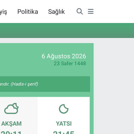
yiş
Politika
Sağlık
6 Ağustos 2026
23 Safer 1448
ıdır. (Hadis-i şerif)
AKŞAM
YATSI