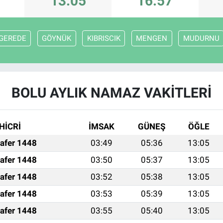
13:05
16:57
GEREDE
GÖYNÜK
KIBRISCIK
MENGEN
MUDURNU
BOLU AYLIK NAMAZ VAKITLERI
HİCRİ
İMSAK
GÜNEŞ
ÖĞLE
afer 1448
03:49
05:36
13:05
afer 1448
03:50
05:37
13:05
afer 1448
03:52
05:38
13:05
afer 1448
03:53
05:39
13:05
afer 1448
03:55
05:40
13:05