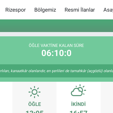
Rizespor
Bölgemiz
Resmi İlanlar
Asa
ÖĞLE VAKTINE KALAN SÜRE
06:10:0
ıları, kanaatkâr olanlarıdır, en şerlileri de tamahkâr (açgözlü) olanlar
ÖĞLE
İKINDI