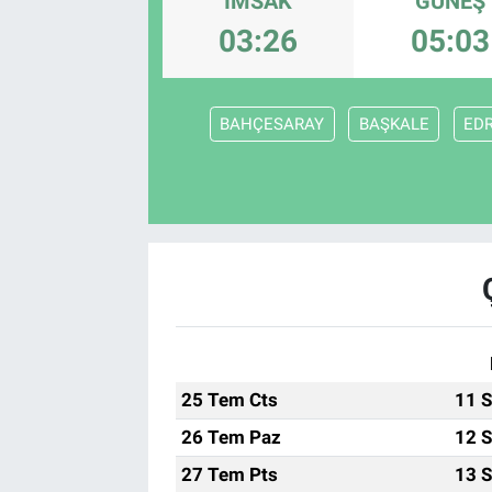
İMSAK
GÜNEŞ
03:26
05:03
BAHÇESARAY
BAŞKALE
EDR
25 Tem Cts
11 S
26 Tem Paz
12 S
27 Tem Pts
13 S