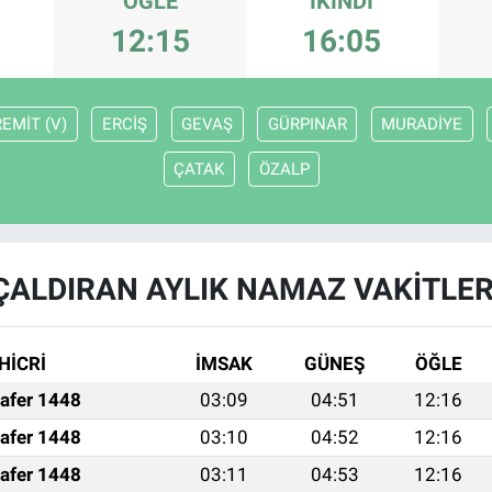
ÖĞLE
İKINDI
12:15
16:05
EMİT (V)
ERCİŞ
GEVAŞ
GÜRPINAR
MURADİYE
ÇATAK
ÖZALP
ÇALDIRAN AYLIK NAMAZ VAKITLER
HİCRİ
İMSAK
GÜNEŞ
ÖĞLE
afer 1448
03:09
04:51
12:16
afer 1448
03:10
04:52
12:16
afer 1448
03:11
04:53
12:16