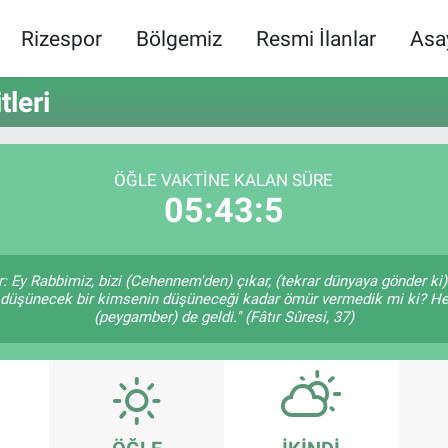
Rizespor
Bölgemiz
Resmi İlanlar
Asa
leri
ÖĞLE VAKTINE KALAN SÜRE
05:43:5
er: Ey Rabbimiz, bizi (Cehennem'den) çıkar, (tekrar dünyaya gönder k
Size, düşünecek bir kimsenin düşüneceği kadar ömür vermedik mi ki?
(peygamber) de geldi." (Fâtır Sûresi, 37)