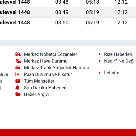
ulevvel 1448
03:48
05:18
12:12
ulevvel 1448
03:49
05:19
12:12
ulevvel 1448
03:50
05:19
12:12
Merkez Nöbetçi Eczaneler
Rize Haberleri
Merkez Hava Durumu
Nedir? Ne Değil
Merkez Trafik Yoğunluk Haritası
İletişim
Puan Durumu ve Fikstür
lgili
Tüm Manşetler
n
Son Dakika Haberleri
i
Haber Arşivi