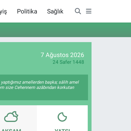
yiş
Politika
Sağlık
7 Ağustos 2026
24 Safer 1448
i) yaptığımız amellerden başka; sâlih amel
 Hem size Cehennem azâbından korkutan