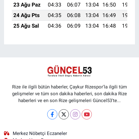
23 Ağu Paz
04:33
06:07
13:04
16:50
19:52
24 Ağu Pts
04:35
06:08
13:04
16:49
19:50
25 Ağu Sal
04:36
06:09
13:04
16:48
19:49
Rize ile ilgili bütün haberler, Çaykur Rizespor'la ilgili tüm
gelişmeler ve tüm son dakika haberleri, son dakika Rize
haberleri ve en son Rize gelişmeleri Güncel53'te...
Merkez Nöbetçi Eczaneler