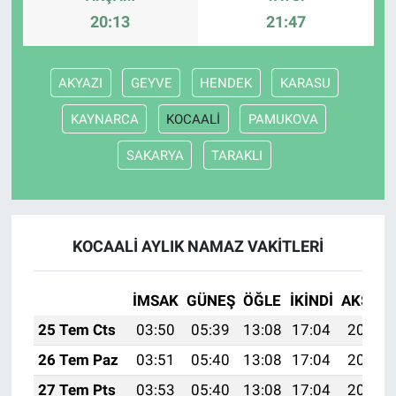
20:13
21:47
AKYAZI
GEYVE
HENDEK
KARASU
KAYNARCA
KOCAALİ
PAMUKOVA
SAKARYA
TARAKLI
KOCAALİ AYLIK NAMAZ VAKITLERI
İMSAK
GÜNEŞ
ÖĞLE
İKINDI
AKŞAM
25 Tem Cts
03:50
05:39
13:08
17:04
20:28
26 Tem Paz
03:51
05:40
13:08
17:04
20:27
27 Tem Pts
03:53
05:40
13:08
17:04
20:26