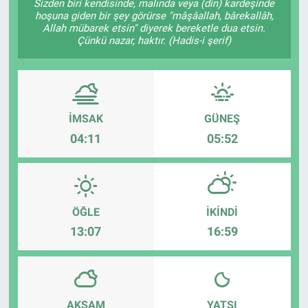
Sizden biri kendisinde, malında veya (din) kardeşinde
hoşuna giden bir şey görürse "mâşâallah, bârekallâh,
Allah mübarek etsin" diyerek bereketle dua etsin.
Çünkü nazar, haktır. (Hadis-i şerif)
İMSAK
GÜNEŞ
04:11
05:52
ÖĞLE
İKINDI
13:07
16:59
AKŞAM
YATSI