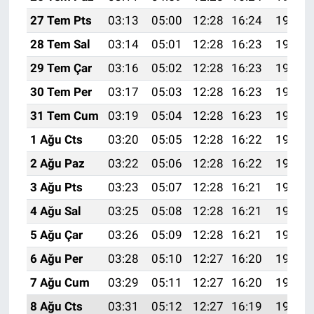
27 Tem Pts
03:13
05:00
12:28
16:24
19:46
28 Tem Sal
03:14
05:01
12:28
16:23
19:45
29 Tem Çar
03:16
05:02
12:28
16:23
19:44
30 Tem Per
03:17
05:03
12:28
16:23
19:43
31 Tem Cum
03:19
05:04
12:28
16:23
19:42
1 Ağu Cts
03:20
05:05
12:28
16:22
19:41
2 Ağu Paz
03:22
05:06
12:28
16:22
19:40
3 Ağu Pts
03:23
05:07
12:28
16:21
19:38
4 Ağu Sal
03:25
05:08
12:28
16:21
19:37
5 Ağu Çar
03:26
05:09
12:28
16:21
19:36
6 Ağu Per
03:28
05:10
12:27
16:20
19:35
7 Ağu Cum
03:29
05:11
12:27
16:20
19:34
8 Ağu Cts
03:31
05:12
12:27
16:19
19:33