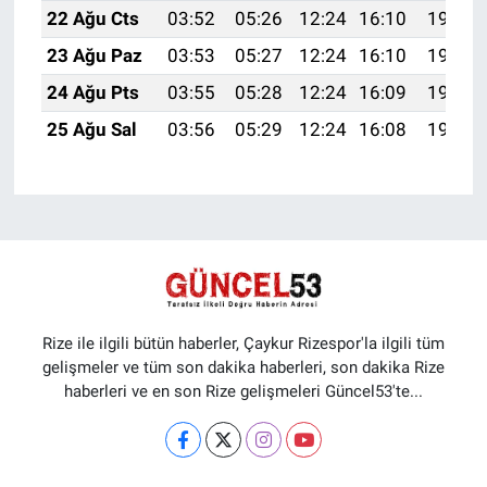
22 Ağu Cts
03:52
05:26
12:24
16:10
19:13
23 Ağu Paz
03:53
05:27
12:24
16:10
19:12
24 Ağu Pts
03:55
05:28
12:24
16:09
19:10
25 Ağu Sal
03:56
05:29
12:24
16:08
19:09
Rize ile ilgili bütün haberler, Çaykur Rizespor'la ilgili tüm
gelişmeler ve tüm son dakika haberleri, son dakika Rize
haberleri ve en son Rize gelişmeleri Güncel53'te...