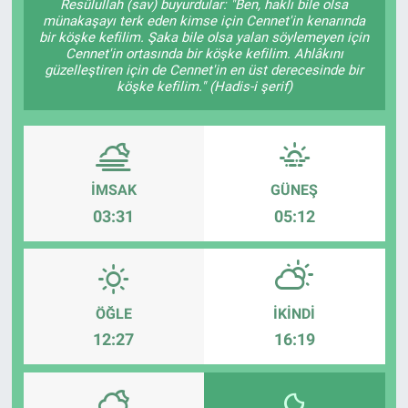
Resûlullah (sav) buyurdular: "Ben, haklı bile olsa
münakaşayı terk eden kimse için Cennet'in kenarında
bir köşke kefilim. Şaka bile olsa yalan söylemeyen için
Cennet'in ortasında bir köşke kefilim. Ahlâkını
güzelleştiren için de Cennet'in en üst derecesinde bir
köşke kefilim." (Hadis-i şerif)
İMSAK
GÜNEŞ
03:31
05:12
ÖĞLE
İKINDI
12:27
16:19