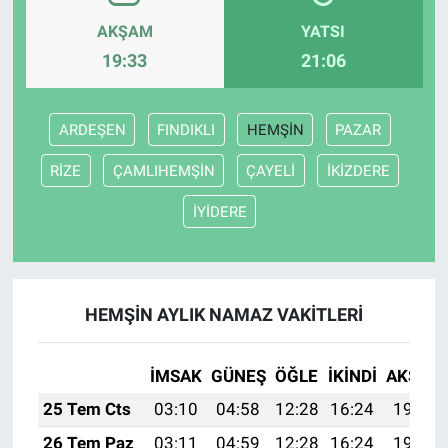
AKŞAM
YATSI
19:33
21:06
ARDEŞEN
FINDIKLI
HEMŞİN
PAZAR
RİZE
ÇAMLIHEMŞİN
ÇAYELİ
İKİZDERE
İYİDERE
HEMŞİN AYLIK NAMAZ VAKITLERI
İMSAK
GÜNEŞ
ÖĞLE
İKINDI
AKŞAM
25 Tem Cts
03:10
04:58
12:28
16:24
19:48
26 Tem Paz
03:11
04:59
12:28
16:24
19:47