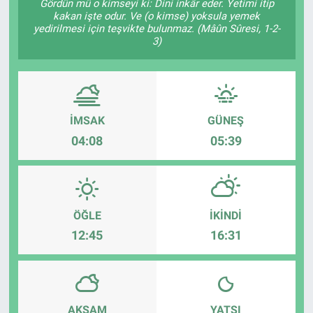
Gördün mü o kimseyi ki: Dini inkâr eder. Yetimi itip
kakan işte odur. Ve (o kimse) yoksula yemek
yedirilmesi için teşvikte bulunmaz. (Mâûn Sûresi, 1-2-
3)
İMSAK
GÜNEŞ
04:08
05:39
ÖĞLE
İKINDI
12:45
16:31
AKŞAM
YATSI