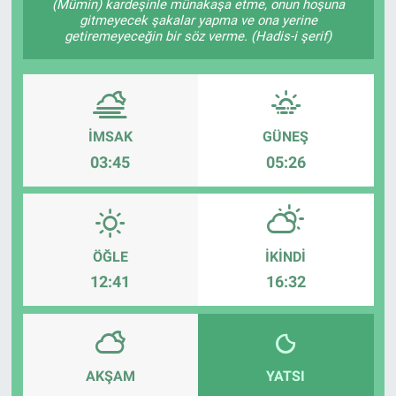
(Mümin) kardeşinle münakaşa etme, onun hoşuna
gitmeyecek şakalar yapma ve ona yerine
getiremeyeceğin bir söz verme. (Hadis-i şerif)
İMSAK
GÜNEŞ
03:45
05:26
ÖĞLE
İKINDI
12:41
16:32
AKŞAM
YATSI