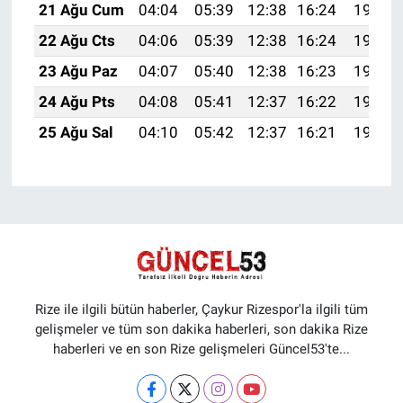
21 Ağu Cum
04:04
05:39
12:38
16:24
19:28
22 Ağu Cts
04:06
05:39
12:38
16:24
19:26
23 Ağu Paz
04:07
05:40
12:38
16:23
19:25
24 Ağu Pts
04:08
05:41
12:37
16:22
19:23
25 Ağu Sal
04:10
05:42
12:37
16:21
19:22
Rize ile ilgili bütün haberler, Çaykur Rizespor'la ilgili tüm
gelişmeler ve tüm son dakika haberleri, son dakika Rize
haberleri ve en son Rize gelişmeleri Güncel53'te...