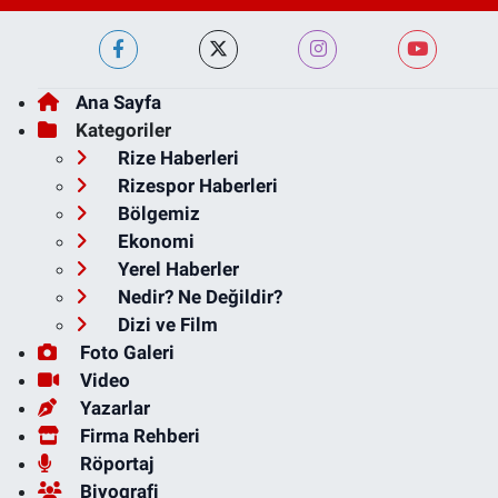
Ana Sayfa
Kategoriler
Rize Haberleri
Rizespor Haberleri
Bölgemiz
Ekonomi
Yerel Haberler
Nedir? Ne Değildir?
Dizi ve Film
Foto Galeri
Video
Yazarlar
Firma Rehberi
Röportaj
Biyografi