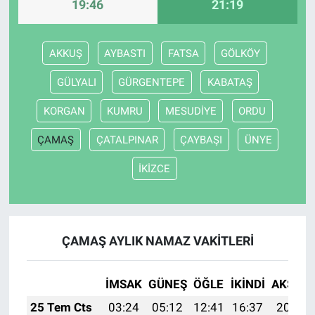
19:46
21:19
AKKUŞ
AYBASTI
FATSA
GÖLKÖY
GÜLYALI
GÜRGENTEPE
KABATAŞ
KORGAN
KUMRU
MESUDİYE
ORDU
ÇAMAŞ
ÇATALPINAR
ÇAYBAŞI
ÜNYE
İKİZCE
ÇAMAŞ AYLIK NAMAZ VAKITLERI
İMSAK
GÜNEŞ
ÖĞLE
İKINDI
AKŞAM
25 Tem Cts
03:24
05:12
12:41
16:37
20:01