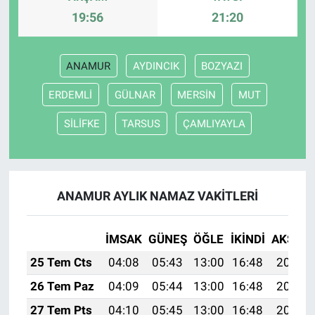
19:56
21:20
ANAMUR
AYDINCIK
BOZYAZI
ERDEMLİ
GÜLNAR
MERSİN
MUT
SİLİFKE
TARSUS
ÇAMLIYAYLA
ANAMUR AYLIK NAMAZ VAKITLERI
İMSAK
GÜNEŞ
ÖĞLE
İKINDI
AKŞAM
25 Tem Cts
04:08
05:43
13:00
16:48
20:07
26 Tem Paz
04:09
05:44
13:00
16:48
20:07
27 Tem Pts
04:10
05:45
13:00
16:48
20:06