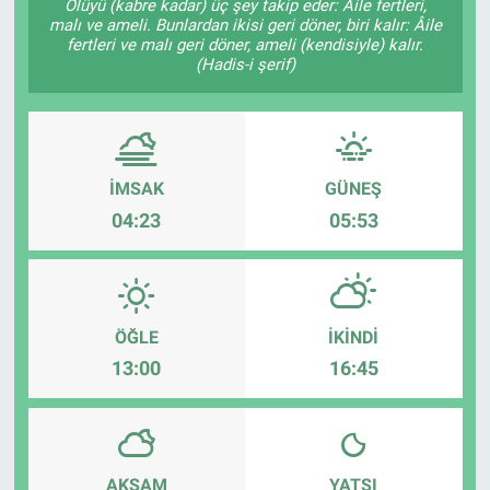
Ölüyü (kabre kadar) üç şey takip eder: Âile fertleri,
malı ve ameli. Bunlardan ikisi geri döner, biri kalır: Âile
fertleri ve malı geri döner, ameli (kendisiyle) kalır.
(Hadis-i şerif)
İMSAK
GÜNEŞ
04:23
05:53
ÖĞLE
İKINDI
13:00
16:45
AKŞAM
YATSI