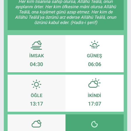
Her kim lisanına sahip olursa, Allâhü Teâlâ, onun
ayıplarını örter. Her kim öfkesine mâni olursa Allâhü
Teâlâ, ona kıyâmet günü azap etmez. Her kim de
Allâhü Teâlâ'ya özrünü arz ederse Allâhü Teâlâ, onun
özrünü kabul eder. (Hadis-i şerif)
İMSAK
GÜNEŞ
04:30
06:06
ÖĞLE
İKINDI
13:17
17:07