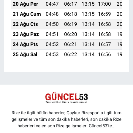
20 Ağu Per
04:47
06:17
13:15
17:00
20:02
21 Ağu Cum
04:48
06:18
13:15
16:59
20:01
22 Ağu Cts
04:50
06:19
13:14
16:58
20:00
23 Ağu Paz
04:51
06:20
13:14
16:58
19:58
24 Ağu Pts
04:52
06:21
13:14
16:57
19:57
25 Ağu Sal
04:53
06:22
13:14
16:56
19:55
Rize ile ilgili bütün haberler, Çaykur Rizespor'la ilgili tüm
gelişmeler ve tüm son dakika haberleri, son dakika Rize
haberleri ve en son Rize gelişmeleri Güncel53'te...