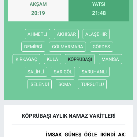
AKŞAM
YATSI
20:19
21:48
AHMETLİ
AKHİSAR
ALAŞEHİR
DEMİRCİ
GÖLMARMARA
GÖRDES
KIRKAĞAÇ
KULA
KÖPRÜBAŞI
MANİSA
SALİHLİ
SARIGÖL
SARUHANLI
SELENDİ
SOMA
TURGUTLU
KÖPRÜBAŞI AYLIK NAMAZ VAKITLERI
İMSAK
GÜNEŞ
ÖĞLE
İKINDI
AKŞAM