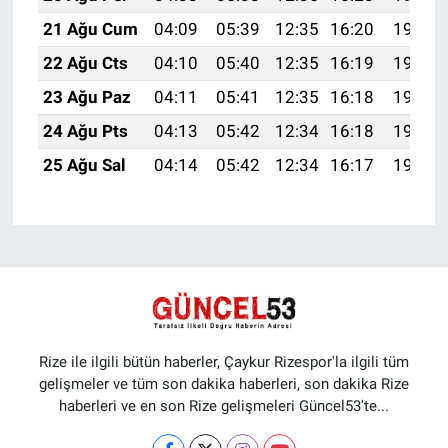
21 Ağu Cum
04:09
05:39
12:35
16:20
19:22
22 Ağu Cts
04:10
05:40
12:35
16:19
19:20
23 Ağu Paz
04:11
05:41
12:35
16:18
19:19
24 Ağu Pts
04:13
05:42
12:34
16:18
19:17
25 Ağu Sal
04:14
05:42
12:34
16:17
19:16
Rize ile ilgili bütün haberler, Çaykur Rizespor'la ilgili tüm
gelişmeler ve tüm son dakika haberleri, son dakika Rize
haberleri ve en son Rize gelişmeleri Güncel53'te...