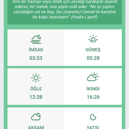
Kim bir hastayı veya Allah için sevdiği kardeşini ziyaret
ederse, bir melek, ona şöyle nidâ eder: "Ne iyi yaptın,
yürüdüğün yol ne hoş, (bu ziyaretle) Cennet'te kendine
bir köşk hazırladın!" (Hadis-i şerif)
İMSAK
GÜNEŞ
03:53
05:28
ÖĞLE
İKINDI
12:38
16:26
AKŞAM
YATSI