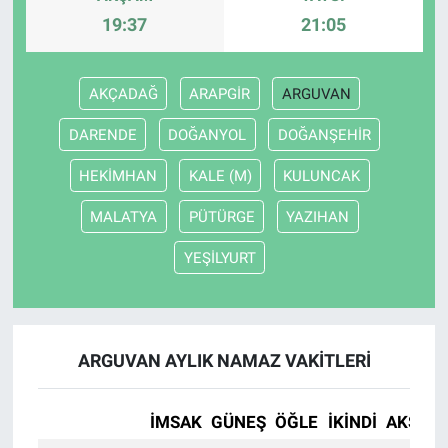
19:37
21:05
AKÇADAĞ
ARAPGİR
ARGUVAN
DARENDE
DOĞANYOL
DOĞANŞEHİR
HEKİMHAN
KALE (M)
KULUNCAK
MALATYA
PÜTÜRGE
YAZIHAN
YEŞİLYURT
ARGUVAN AYLIK NAMAZ VAKITLERI
İMSAK
GÜNEŞ
ÖĞLE
İKINDI
AKŞAM