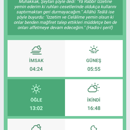
Muhakkak, Şeytan şöyle dedi: "Yâ Rabbi! İzzetine
yemin ederim ki ruhları cesetlerinde oldukça kullarını
saptırmaktan geri durmayacağım." Allâhü Teâlâ ise
şöyle buyurdu: "İzzetim ve Celâlime yemin olsun ki
onlar benden mağfiret talep ettikleri müddetçe ben de
onları affetmeye devam edeceğim." (Hadis-i şerif)
İMSAK
GÜNEŞ
04:24
05:55
ÖĞLE
İKINDI
13:02
16:48