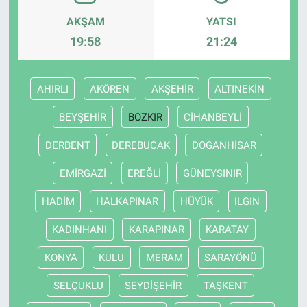
AKŞAM
YATSI
19:58
21:24
AHIRLI
AKÖREN
AKŞEHİR
ALTINEKİN
BEYŞEHİR
BOZKIR
CİHANBEYLİ
DERBENT
DEREBUCAK
DOĞANHİSAR
EMİRGAZİ
EREĞLİ
GÜNEYSINIR
HADİM
HALKAPINAR
HÜYÜK
ILGIN
KADINHANI
KARAPINAR
KARATAY
KONYA
KULU
MERAM
SARAYÖNÜ
SELÇUKLU
SEYDİŞEHİR
TAŞKENT