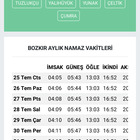
TUZLUKÇU
YALIHÜYÜK
YUNAK
ÇELTİK
ÇUMRA
BOZKIR AYLIK NAMAZ VAKITLERI
İMSAK
GÜNEŞ
ÖĞLE
İKINDI
AKŞAM
25 Tem Cts
04:05
05:43
13:03
16:52
20:12
26 Tem Paz
04:06
05:44
13:03
16:52
20:12
27 Tem Pts
04:08
05:45
13:03
16:52
20:11
28 Tem Sal
04:09
05:45
13:03
16:52
20:10
29 Tem Çar
04:10
05:46
13:03
16:52
20:09
30 Tem Per
04:11
05:47
13:03
16:51
20:08