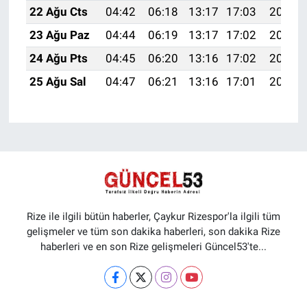
22 Ağu Cts
04:42
06:18
13:17
17:03
20:07
23 Ağu Paz
04:44
06:19
13:17
17:02
20:05
24 Ağu Pts
04:45
06:20
13:16
17:02
20:03
25 Ağu Sal
04:47
06:21
13:16
17:01
20:02
Rize ile ilgili bütün haberler, Çaykur Rizespor'la ilgili tüm
gelişmeler ve tüm son dakika haberleri, son dakika Rize
haberleri ve en son Rize gelişmeleri Güncel53'te...