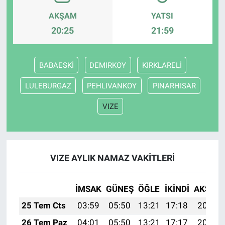
AKŞAM
YATSI
20:25
21:59
BABAESKİ
DEMIRKOY
KIRKLARELİ
LULEBURGAZ
PEHLIVANKOY
PINARHISAR
VIZE
VIZE AYLIK NAMAZ VAKITLERI
İMSAK
GÜNEŞ
ÖĞLE
İKINDI
AKŞAM
25 Tem Cts
03:59
05:50
13:21
17:18
20:42
26 Tem Paz
04:01
05:50
13:21
17:17
20:41