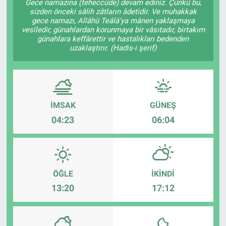
Gece namazına (teheccüde) devam ediniz. Çünkü bu,
sizden önceki sâlih zâtların âdetidir. Ve muhakkak
gece namazı, Allâhü Teâlâ'ya mânen yaklaşmaya
vesîledir, günahlardan korunmaya bir vâsıtadır, birtakım
günahlara keffârettir ve hastalıkları bedenden
uzaklaştırır. (Hadis-i şerif)
İMSAK
GÜNEŞ
04:23
06:04
ÖĞLE
İKINDI
13:20
17:12