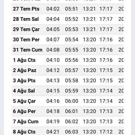
27 Tem Pts
04:02
05:51
13:21
17:17
20:40
28 Tem Sal
04:04
05:52
13:21
17:17
20:39
29 Tem Çar
04:05
05:53
13:21
17:17
20:38
30 Tem Per
04:07
05:54
13:20
17:16
20:37
31 Tem Cum
04:08
05:55
13:20
17:16
20:36
1 Ağu Cts
04:10
05:56
13:20
17:16
20:35
2 Ağu Paz
04:12
05:57
13:20
17:15
20:33
3 Ağu Pts
04:13
05:58
13:20
17:15
20:32
4 Ağu Sal
04:15
05:59
13:20
17:14
20:31
5 Ağu Çar
04:16
06:00
13:20
17:14
20:30
6 Ağu Per
04:18
06:01
13:20
17:13
20:29
7 Ağu Cum
04:19
06:02
13:20
17:13
20:27
8 Ağu Cts
04:21
06:03
13:20
17:12
20:26