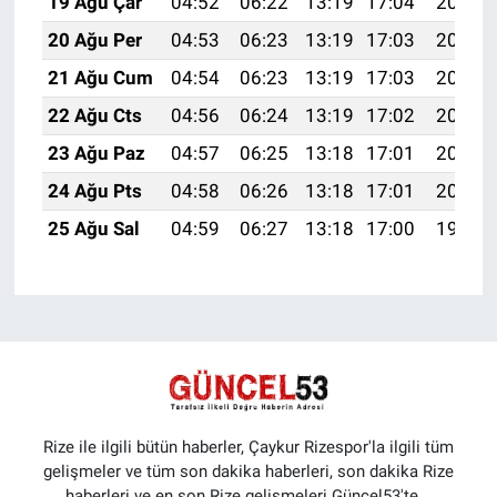
19 Ağu Çar
04:52
06:22
13:19
17:04
20:07
20 Ağu Per
04:53
06:23
13:19
17:03
20:06
21 Ağu Cum
04:54
06:23
13:19
17:03
20:04
22 Ağu Cts
04:56
06:24
13:19
17:02
20:03
23 Ağu Paz
04:57
06:25
13:18
17:01
20:02
24 Ağu Pts
04:58
06:26
13:18
17:01
20:00
25 Ağu Sal
04:59
06:27
13:18
17:00
19:59
Rize ile ilgili bütün haberler, Çaykur Rizespor'la ilgili tüm
gelişmeler ve tüm son dakika haberleri, son dakika Rize
haberleri ve en son Rize gelişmeleri Güncel53'te...