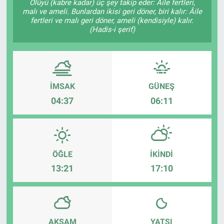
Ölüyü (kabre kadar) üç şey takip eder: Âile fertleri,
malı ve ameli. Bunlardan ikisi geri döner, biri kalır: Âile
fertleri ve malı geri döner, ameli (kendisiyle) kalır.
(Hadis-i şerif)
İMSAK
GÜNEŞ
04:37
06:11
ÖĞLE
İKINDI
13:21
17:10
AKŞAM
YATSI