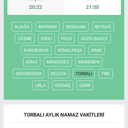
20:22
21:50
ALİAĞA
BAYINDIR
BERGAMA
BEYDAĞ
CEŞME
DİKİLİ
FOÇA
GÜZELBAHÇE
KARABURUN
KEMALPAŞA
KINIK
KİRAZ
MENDERES
MENEMEN
SEFERIHİSAR
SELÇUK
TORBALI
TİRE
URLA
ÖDEMİŞ
İZMİR
TORBALI AYLIK NAMAZ VAKITLERI