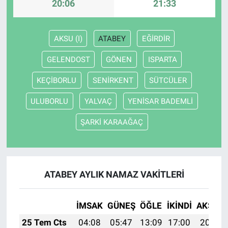
20:06
21:33
AKSU (I)
ATABEY
EĞİRDİR
GELENDOST
GÖNEN
ISPARTA
KEÇİBORLU
SENİRKENT
SÜTCÜLER
ULUBORLU
YALVAÇ
YENİSAR BADEMLİ
ŞARKİ KARAAĞAÇ
ATABEY AYLIK NAMAZ VAKITLERI
İMSAK
GÜNEŞ
ÖĞLE
İKINDI
AKŞAM
25 Tem Cts
04:08
05:47
13:09
17:00
20:21