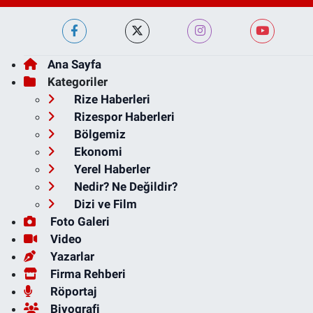
Ana Sayfa
Kategoriler
Rize Haberleri
Rizespor Haberleri
Bölgemiz
Ekonomi
Yerel Haberler
Nedir? Ne Değildir?
Dizi ve Film
Foto Galeri
Video
Yazarlar
Firma Rehberi
Röportaj
Biyografi