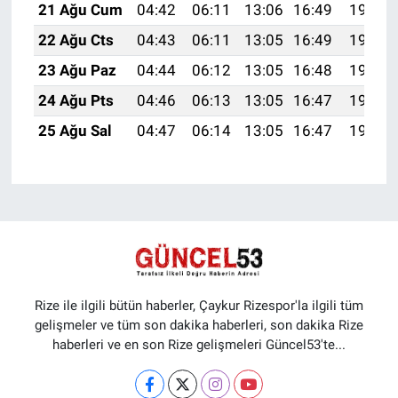
21 Ağu Cum
04:42
06:11
13:06
16:49
19:51
22 Ağu Cts
04:43
06:11
13:05
16:49
19:50
23 Ağu Paz
04:44
06:12
13:05
16:48
19:48
24 Ağu Pts
04:46
06:13
13:05
16:47
19:47
25 Ağu Sal
04:47
06:14
13:05
16:47
19:45
Rize ile ilgili bütün haberler, Çaykur Rizespor'la ilgili tüm
gelişmeler ve tüm son dakika haberleri, son dakika Rize
haberleri ve en son Rize gelişmeleri Güncel53'te...