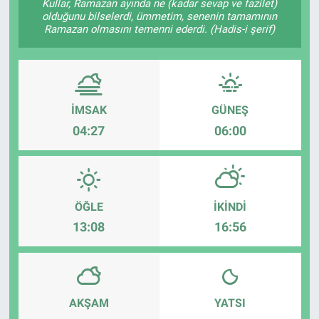
Kullar, Ramazan ayında ne (kadar sevap ve fazilet)
olduğunu bilselerdi, ümmetim, senenin tamamının
Ramazan olmasını temenni ederdi. (Hadis-i şerif)
İMSAK
GÜNEŞ
04:27
06:00
ÖĞLE
İKINDI
13:08
16:56
AKŞAM
YATSI