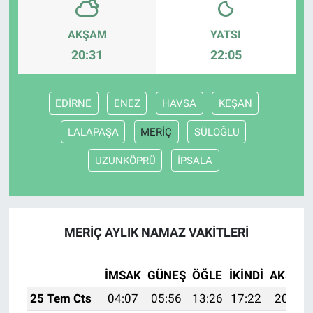
AKŞAM
YATSI
20:31
22:05
EDİRNE
ENEZ
HAVSA
KEŞAN
LALAPAŞA
MERİÇ
SÜLOĞLU
UZUNKÖPRÜ
İPSALA
MERİÇ AYLIK NAMAZ VAKITLERI
İMSAK
GÜNEŞ
ÖĞLE
İKINDI
AKŞAM
25 Tem Cts
04:07
05:56
13:26
17:22
20:46