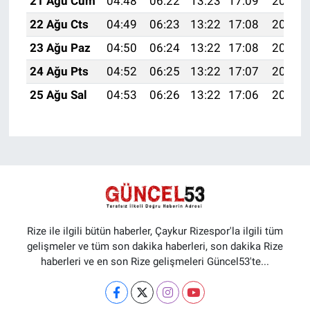
21 Ağu Cum
04:48
06:22
13:23
17:09
20:13
22 Ağu Cts
04:49
06:23
13:22
17:08
20:11
23 Ağu Paz
04:50
06:24
13:22
17:08
20:10
24 Ağu Pts
04:52
06:25
13:22
17:07
20:08
25 Ağu Sal
04:53
06:26
13:22
17:06
20:07
Rize ile ilgili bütün haberler, Çaykur Rizespor'la ilgili tüm
gelişmeler ve tüm son dakika haberleri, son dakika Rize
haberleri ve en son Rize gelişmeleri Güncel53'te...