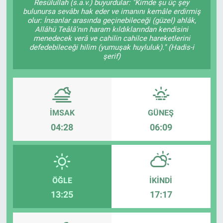
Resûlullah (s.a.v.) buyurdular: "Kimde şu üç şey
bulunursa sevâbı hak eder ve imanını kemâle erdirmiş
olur: İnsanlar arasında geçinebileceği (güzel) ahlâk,
Allâhü Teâlâ'nın haram kıldıklarından kendisini
menedecek verâ ve cahilin cahilce hareketlerini
defedebileceği hilim (yumuşak huyluluk)." (Hadis-i
şerif)
İMSAK
GÜNEŞ
04:28
06:09
ÖĞLE
İKINDI
13:25
17:17