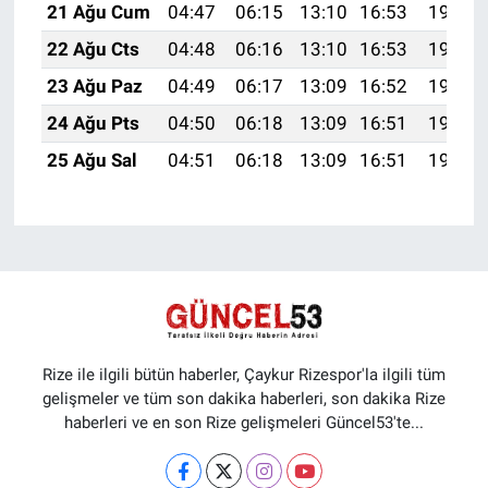
21 Ağu Cum
04:47
06:15
13:10
16:53
19:55
22 Ağu Cts
04:48
06:16
13:10
16:53
19:53
23 Ağu Paz
04:49
06:17
13:09
16:52
19:52
24 Ağu Pts
04:50
06:18
13:09
16:51
19:51
25 Ağu Sal
04:51
06:18
13:09
16:51
19:49
Rize ile ilgili bütün haberler, Çaykur Rizespor'la ilgili tüm
gelişmeler ve tüm son dakika haberleri, son dakika Rize
haberleri ve en son Rize gelişmeleri Güncel53'te...