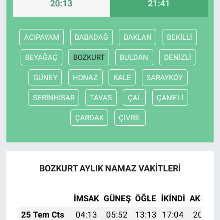
20:13
21:41
ACIPAYAM
BABADAĞ
BAKLAN
BEKİLLİ
BEYAĞAÇ
BOZKURT
BULDAN
DENİZLİ
GÜNEY
HONAZ
KALE
SARAYKÖY
SERİNHİSAR
TAVAS
ÇAL
ÇAMELİ
ÇARDAK
ÇİVRİL
BOZKURT AYLIK NAMAZ VAKITLERI
İMSAK
GÜNEŞ
ÖĞLE
İKINDI
AKŞAM
25 Tem Cts
04:13
05:52
13:13
17:04
20:24