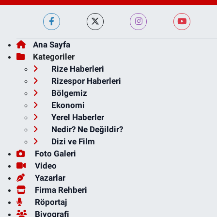
Ana Sayfa
Kategoriler
Rize Haberleri
Rizespor Haberleri
Bölgemiz
Ekonomi
Yerel Haberler
Nedir? Ne Değildir?
Dizi ve Film
Foto Galeri
Video
Yazarlar
Firma Rehberi
Röportaj
Biyografi