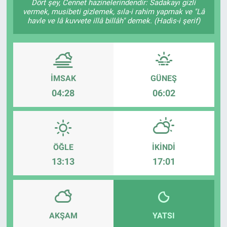
Dört şey, Cennet hazinelerindendir: Sadakayı gizli
vermek, musibeti gizlemek, sıla-i rahim yapmak ve "Lâ
havle ve lâ kuvvete illâ billâh" demek. (Hadis-i şerif)
İMSAK
GÜNEŞ
04:28
06:02
ÖĞLE
İKINDI
13:13
17:01
AKŞAM
YATSI