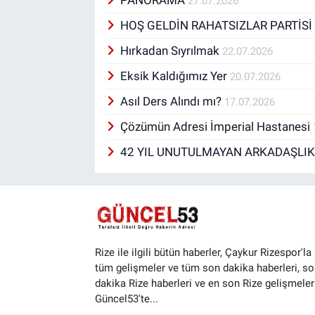
PANORAMA
27.07.2026
HOŞ GELDİN RAHATSIZLAR PARTİS
Hırkadan Sıyrılmak
22.07.2026
Eksik Kaldığımız Yer
20.07.2026
Asıl Ders Alındı mı?
17.07.2026
Çözümün Adresi İmperial Hastanesi
42 YIL UNUTULMAYAN ARKADAŞLI
Rize ile ilgili bütün haberler, Çaykur Rizespor'la i
tüm gelişmeler ve tüm son dakika haberleri, so
dakika Rize haberleri ve en son Rize gelişmeler
Güncel53'te...