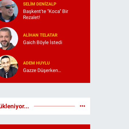
SELIM DENİZALP
Başkent'te "Koca" Bir
Rezalet!
ALIHAN TELATAR
Gaich Böyle İstedi
ADEM HUYLU
Gazze Düşerken…
ükleniyor...