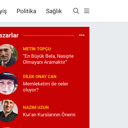
yiş
Politika
Sağlık
azarlar
METIN TOPÇU
“En Büyük Bela, Nasipte
Olmayanı Aramaktır”
DILEK ONAY CAN
Memleketim de neler
oluyor?
NAZIM UZUN
Kur'an Kurslarının Önemi