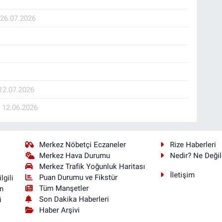
İ
26.07.2026
12.07.2026
K
12.06.2026
Merkez Nöbetçi Eczaneler
Rize Haberleri
Merkez Hava Durumu
Nedir? Ne Değil
Merkez Trafik Yoğunluk Haritası
İletişim
Puan Durumu ve Fikstür
lgili
Tüm Manşetler
n
Son Dakika Haberleri
i
Haber Arşivi