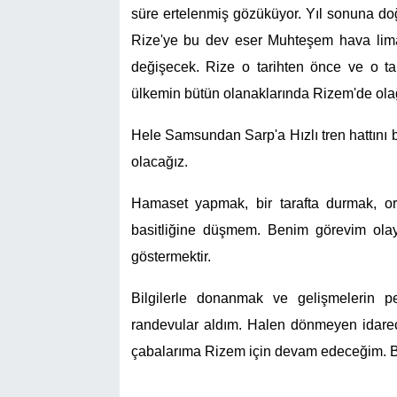
süre ertelenmiş gözüküyor. Yıl sonuna do
Rize'ye bu dev eser Muhteşem hava limanı
değişecek. Rize o tarihten önce ve o ta
ülkemin bütün olanaklarında Rizem'de olağa
Hele Samsundan Sarp'a Hızlı tren hattını b
olacağız.
Hamaset yapmak, bir tarafta durmak, ora
basitliğine düşmem. Benim görevim olayl
göstermektir.
Bilgilerle donanmak ve gelişmelerin pe
randevular aldım. Halen dönmeyen idarec
çabalarıma Rizem için devam edeceğim. B