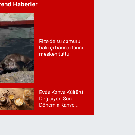
rend Haberler
Rize'de su samuru
balıkçı barınaklarını
mesken tuttu
Evde Kahve Kültürü
Değişiyor: Son
Dönemin Kahve
Makinesi Trendleri