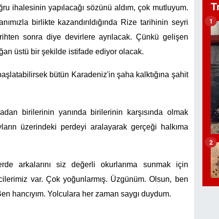
T
ğru ihalesinin yapılacağı sözünü aldım, çok mutluyum.
1
mızla birlikte kazandırıldığında Rize tarihinin seyri
rihten sonra diye devirlere ayrılacak. Çünkü gelişen
n üstü bir şekilde istifade ediyor olacak.
aşlatabilirsek bütün Karadeniz'in şaha kalktığına şahit
dan birilerinin yanında birilerinin karşısında olmak
arın üzerindeki perdeyi aralayarak gerçeği halkıma
2
rde arkalarını siz değerli okurlarıma sunmak için
ilerimiz var. Çok yoğunlarmış. Üzgünüm. Olsun, ben
en hancıyım. Yolculara her zaman saygı duydum.