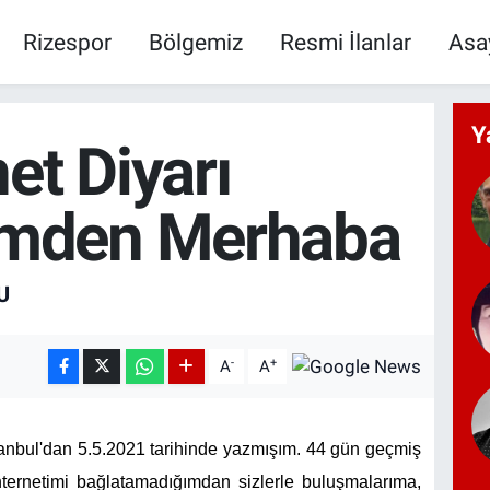
Rizespor
Bölgemiz
Resmi İlanlar
Asa
Y
et Diyarı
emden Merhaba
U
-
+
A
A
tanbul'dan 5.5.2021 tarihinde yazmışım. 44 gün geçmiş
İnternetimi bağlatamadığımdan sizlerle buluşmalarıma,