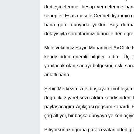
dertleşmelerime, hesap vermelerime bana
sebepler. Esas mesele Cennet diyarımın gü
bana göre dünyada yoktur. Boş durmad
dolayısıyla sorunlarımızı birinci elden öğr
Milletvekilimiz Sayın Muhammet AVCI ile R
kendisinden önemli bilgiler aldım. Üç d
yapılacak olan sanayi bölgesini, eski san
anlattı bana.
Şehir Merkezimizde başlayan muhteşem d
doğru iki ziyaret sözü aldım kendisinden. 
paylaşacağım. Açıkçası göğsüm kabardı. Bu
çağ atlıyor, bir başka dünyaya yelken açıyo
Biliyorsunuz uğruna para cezaları ödediğ