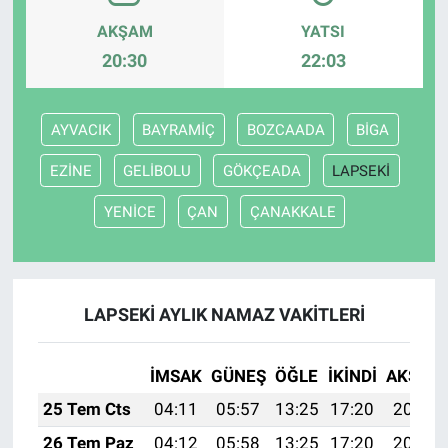
AKŞAM
YATSI
20:30
22:03
AYVACIK
BAYRAMİÇ
BOZCAADA
BİGA
EZİNE
GELİBOLU
GÖKÇEADA
LAPSEKİ
YENİCE
ÇAN
ÇANAKKALE
LAPSEKİ AYLIK NAMAZ VAKITLERI
İMSAK
GÜNEŞ
ÖĞLE
İKINDI
AKŞAM
25 Tem Cts
04:11
05:57
13:25
17:20
20:43
26 Tem Paz
04:12
05:58
13:25
17:20
20:42