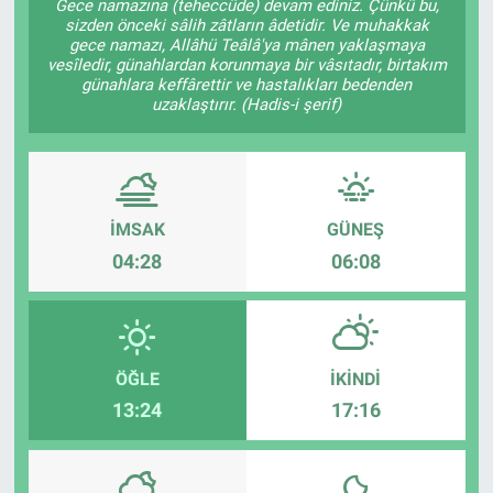
Gece namazına (teheccüde) devam ediniz. Çünkü bu,
sizden önceki sâlih zâtların âdetidir. Ve muhakkak
gece namazı, Allâhü Teâlâ'ya mânen yaklaşmaya
vesîledir, günahlardan korunmaya bir vâsıtadır, birtakım
günahlara keffârettir ve hastalıkları bedenden
uzaklaştırır. (Hadis-i şerif)
İMSAK
GÜNEŞ
04:28
06:08
ÖĞLE
İKINDI
13:24
17:16