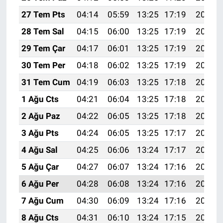
27 Tem Pts
04:14
05:59
13:25
17:19
20:41
28 Tem Sal
04:15
06:00
13:25
17:19
20:40
29 Tem Çar
04:17
06:01
13:25
17:19
20:39
30 Tem Per
04:18
06:02
13:25
17:19
20:38
31 Tem Cum
04:19
06:03
13:25
17:18
20:37
1 Ağu Cts
04:21
06:04
13:25
17:18
20:36
2 Ağu Paz
04:22
06:05
13:25
17:18
20:35
3 Ağu Pts
04:24
06:05
13:25
17:17
20:34
4 Ağu Sal
04:25
06:06
13:24
17:17
20:33
5 Ağu Çar
04:27
06:07
13:24
17:16
20:31
6 Ağu Per
04:28
06:08
13:24
17:16
20:30
7 Ağu Cum
04:30
06:09
13:24
17:16
20:29
8 Ağu Cts
04:31
06:10
13:24
17:15
20:28