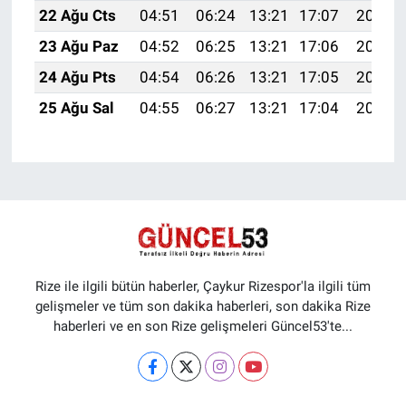
22 Ağu Cts
04:51
06:24
13:21
17:07
20:09
23 Ağu Paz
04:52
06:25
13:21
17:06
20:07
24 Ağu Pts
04:54
06:26
13:21
17:05
20:06
25 Ağu Sal
04:55
06:27
13:21
17:04
20:04
Rize ile ilgili bütün haberler, Çaykur Rizespor'la ilgili tüm
gelişmeler ve tüm son dakika haberleri, son dakika Rize
haberleri ve en son Rize gelişmeleri Güncel53'te...