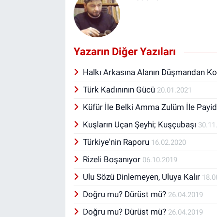
Yazarın Diğer Yazıları
Halkı Arkasına Alanın Düşmandan K
Türk Kadınının Gücü
20.01.2021
Küfür İle Belki Amma Zulüm İle Pay
Kuşların Uçan Şeyhi; Kuşçubaşı
30.11
Türkiye'nin Raporu
16.02.2020
Rizeli Boşanıyor
06.10.2019
Ulu Sözü Dinlemeyen, Uluya Kalır
18.0
Doğru mu? Dürüst mü?
26.04.2019
Doğru mu? Dürüst mü?
26.04.2019