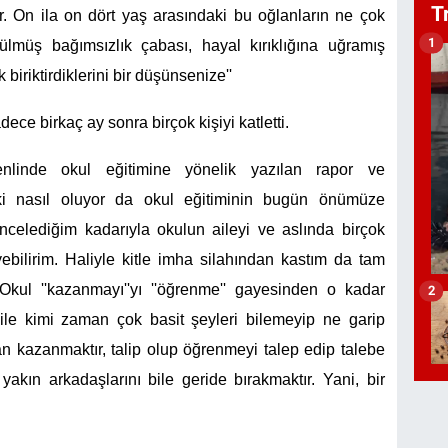
T
. On ila on dört yaş arasındaki bu oğlanların ne çok
1
rülmüş bağımsızlık çabası, hayal kırıklığına uğramış
iriktirdiklerini bir düşünsenize''
ece birkaç ay sonra birçok kişiyi katletti.
linde okul eğitimine yönelik yazılan rapor ve
ki nasıl oluyor da okul eğitiminin bugün önümüze
ncelediğim kadarıyla okulun aileyi ve aslında birçok
leyebilirim. Haliyle kitle imha silahından kastım da tam
r. Okul ''kazanmayı''yı ''öğrenme'' gayesinden o kadar
2
bile kimi zaman çok basit şeyleri bilemeyip ne garip
n kazanmaktır, talip olup öğrenmeyi talep edip talebe
akın arkadaşlarını bile geride bırakmaktır. Yani, bir