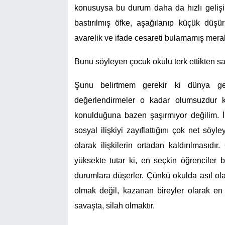
konusuysa bu durum daha da hızlı gelişir
bastırılmış öfke, aşağılanıp küçük düşü
avarelik ve ifade cesareti bulamamış merak b
Bunu söyleyen çocuk okulu terk ettikten sad
Şunu belirtmem gerekir ki dünya gen
değerlendirmeler o kadar olumsuzdur 
konulduğuna bazen şaşırmıyor değilim. İ
sosyal ilişkiyi zayıflattığını çok net söy
olarak ilişkilerin ortadan kaldırılmasıdı
yüksekte tutar ki, en seçkin öğrenciler 
durumlara düşerler. Çünkü okulda asıl ola
olmak değil, kazanan bireyler olarak en y
savaşta, silah olmaktır.