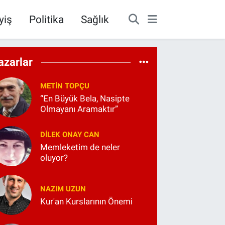
yiş
Politika
Sağlık
azarlar
METIN TOPÇU
“En Büyük Bela, Nasipte
Olmayanı Aramaktır”
DILEK ONAY CAN
Memleketim de neler
oluyor?
NAZIM UZUN
Kur'an Kurslarının Önemi