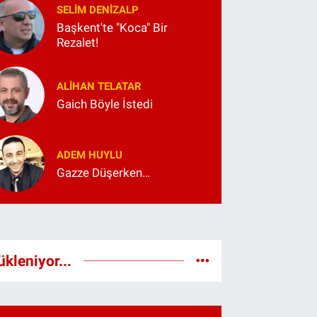
SELIM DENİZALP
Başkent'te "Koca" Bir
Rezalet!
ALIHAN TELATAR
Gaich Böyle İstedi
ADEM HUYLU
Gazze Düşerken…
ükleniyor...