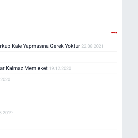
orkup Kale Yapmasına Gerek Yoktur
22.08.2021
idar Kalmaz Memleket
19.12.2020
.2020
8.2019