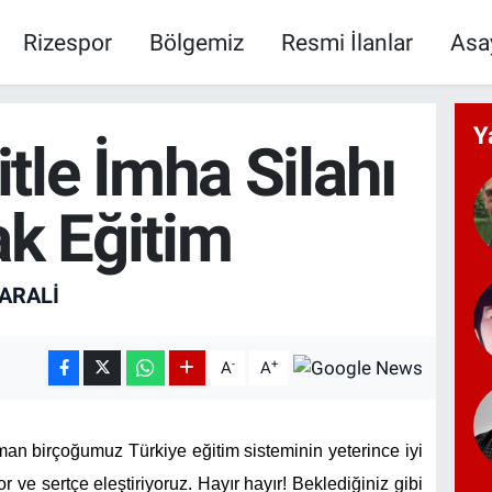
Rizespor
Bölgemiz
Resmi İlanlar
Asa
Y
itle İmha Silahı
ak Eğitim
ARALİ
-
+
A
A
aman birçoğumuz Türkiye eğitim sisteminin yeterince iyi
 ve sertçe eleştiriyoruz. Hayır hayır! Beklediğiniz gibi