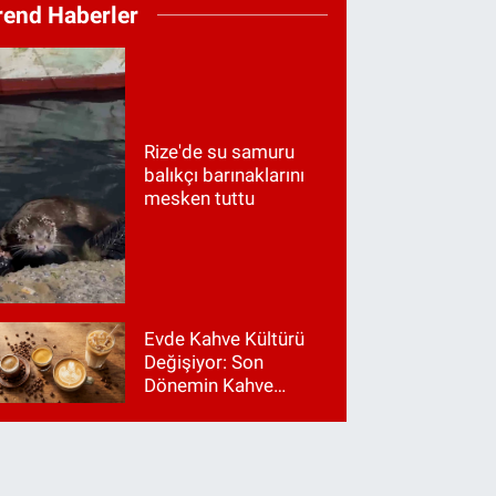
rend Haberler
Rize'de su samuru
balıkçı barınaklarını
mesken tuttu
Evde Kahve Kültürü
Değişiyor: Son
Dönemin Kahve
Makinesi Trendleri