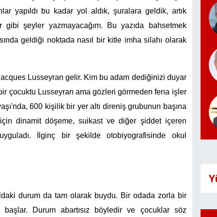
nlar yapıldı bu kadar yol aldık, şuralara geldik, artık
orlar gibi şeyler yazmayacağım. Bu yazıda bahsetmek
da geldiği noktada nasıl bir kitle imha silahı olarak
acques Lusseyran gelir. Kim bu adam dediğinizi duyar
 bir çocuktu Lusseyran ama gözleri görmeden fena işler
şı'nda, 600 kişilik bir yer altı direniş grubunun başına
için dinamit döşeme, suikast ve diğer şiddet içeren
yguladı. İlginç bir şekilde otobiyografisinde okul
Y
kuldaki durum da tam olarak buydu. Bir odada zorla bir
 başlar. Durum abartısız böyledir ve çocuklar söz