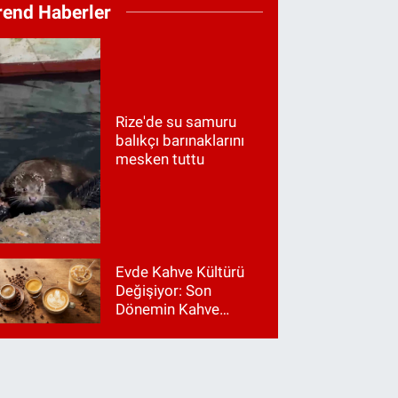
rend Haberler
Rize'de su samuru
balıkçı barınaklarını
mesken tuttu
Evde Kahve Kültürü
Değişiyor: Son
Dönemin Kahve
Makinesi Trendleri