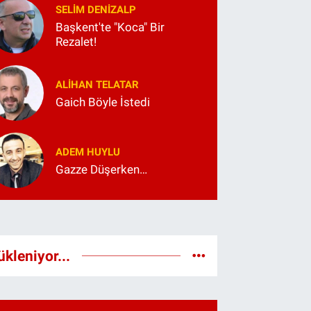
SELIM DENİZALP
Başkent'te "Koca" Bir
Rezalet!
ALIHAN TELATAR
Gaich Böyle İstedi
ADEM HUYLU
Gazze Düşerken…
ükleniyor...