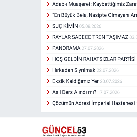
Adab-ı Muaşeret: Kaybettiğimiz Zara
“En Büyük Bela, Nasipte Olmayanı A
SUÇ KİMİN
05.08.2026
RAYLAR SADECE TREN TAŞIMAZ
03.
PANORAMA
27.07.2026
HOŞ GELDİN RAHATSIZLAR PARTİS
Hırkadan Sıyrılmak
22.07.2026
Eksik Kaldığımız Yer
20.07.2026
Asıl Ders Alındı mı?
17.07.2026
Çözümün Adresi İmperial Hastanesi