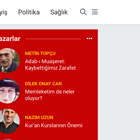
yiş
Politika
Sağlık
azarlar
METIN TOPÇU
Adab-ı Muaşeret:
Kaybettiğimiz Zarafet
DILEK ONAY CAN
Memleketim de neler
oluyor?
NAZIM UZUN
Kur'an Kurslarının Önemi