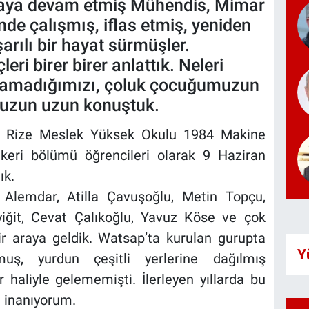
aya devam etmiş Mühendis, Mimar
nde çalışmış, iflas etmiş, yeniden
rılı bir hayat sürmüşler.
ri birer birer anlattık. Neleri
aramadığımızı, çoluk çocuğumuzun
 uzun uzun konuştuk.
m Rize Meslek Yüksek Okulu 1984 Makine
eri bölümü öğrencileri olarak 9 Haziran
ık.
 Alemdar, Atilla Çavuşoğlu, Metin Topçu,
iğit, Cevat Çalıkoğlu, Yavuz Köse ve çok
r araya geldik. Watsap’ta kurulan gurupta
Y
lmuş, yurdun çeşitli yerlerine dağılmış
 haliyle gelememişti. İlerleyen yıllarda bu
a inanıyorum.