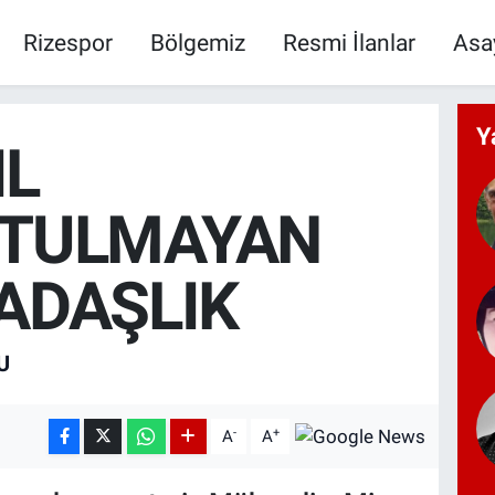
Rizespor
Bölgemiz
Resmi İlanlar
Asa
Y
IL
TULMAYAN
ADAŞLIK
U
-
+
A
A