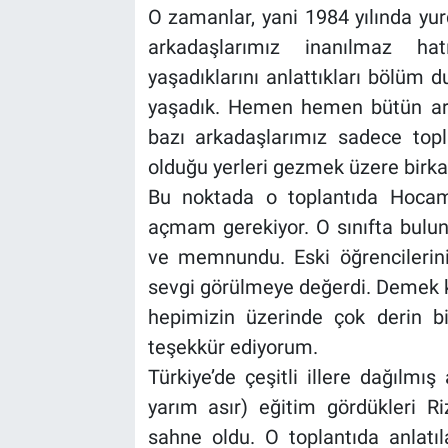
O zamanlar, yani 1984 yılında yur
arkadaşlarımız inanılmaz hat
yaşadıklarını anlattıkları bölüm 
yaşadık. Hemen hemen bütün arkad
bazı arkadaşlarımız sadece topla
olduğu yerleri gezmek üzere birka
Bu noktada o toplantıda Hocam
açmam gerekiyor. O sınıfta bulu
ve memnundu. Eski öğrencilerin
sevgi görülmeye değerdi. Demek ki
hepimizin üzerinde çok derin bi
teşekkür ediyorum.
Türkiye’de çeşitli illere dağılmı
yarım asır) eğitim gördükleri Ri
sahne oldu. O toplantıda anlatıl