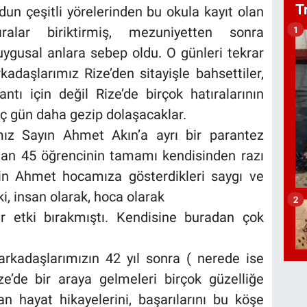
T
dun çeşitli yörelerinden bu okula kayıt olan
ıralar biriktirmiş, mezuniyetten sonra
1
duygusal anlara sebep oldu. O günleri tekrar
aşlarımız Rize’den sitayişle bahsettiler,
ntı için değil Rize’de birçok hatıralarının
ç gün daha gezip dolaşacaklar.
ız Sayın Ahmet Akın’a ayrı bir parantez
nan 45 öğrencinin tamamı kendisinden razı
in Ahmet hocamıza gösterdikleri saygı ve
, insan olarak, hoca olarak
2
r etki bırakmıştı. Kendisine buradan çok
ş arkadaşlarımızın 42 yıl sonra ( nerede ise
ze’de bir araya gelmeleri birçok güzelliğe
an hayat hikayelerini, başarılarını bu köşe