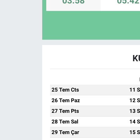
03:58
05:42
K
25 Tem Cts
11 S
26 Tem Paz
12 S
27 Tem Pts
13 S
28 Tem Sal
14 S
29 Tem Çar
15 S