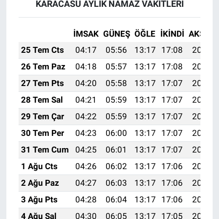
KARACASU AYLIK NAMAZ VAKITLERI
İMSAK
GÜNEŞ
ÖĞLE
İKINDI
AKŞAM
25 Tem Cts
04:17
05:56
13:17
17:08
20:28
26 Tem Paz
04:18
05:57
13:17
17:08
20:27
27 Tem Pts
04:20
05:58
13:17
17:07
20:27
28 Tem Sal
04:21
05:59
13:17
17:07
20:26
29 Tem Çar
04:22
05:59
13:17
17:07
20:25
30 Tem Per
04:23
06:00
13:17
17:07
20:24
31 Tem Cum
04:25
06:01
13:17
17:07
20:23
1 Ağu Cts
04:26
06:02
13:17
17:06
20:22
2 Ağu Paz
04:27
06:03
13:17
17:06
20:21
3 Ağu Pts
04:28
06:04
13:17
17:06
20:20
4 Ağu Sal
04:30
06:05
13:17
17:05
20:19