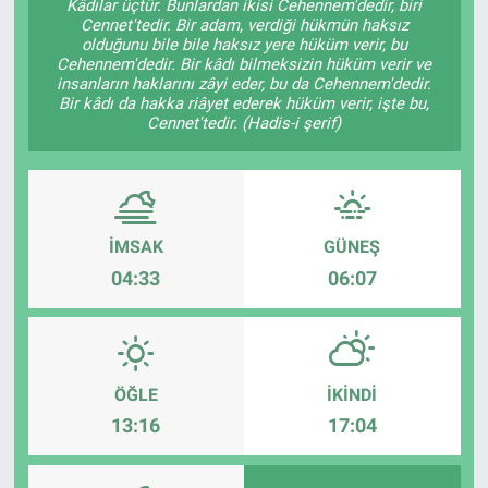
Kâdılar üçtür. Bunlardan ikisi Cehennem'dedir, biri
Cennet'tedir. Bir adam, verdiği hükmün haksız
olduğunu bile bile haksız yere hüküm verir, bu
Cehennem'dedir. Bir kâdı bilmeksizin hüküm verir ve
insanların haklarını zâyi eder, bu da Cehennem'dedir.
Bir kâdı da hakka riâyet ederek hüküm verir, işte bu,
Cennet'tedir. (Hadis-i şerif)
İMSAK
GÜNEŞ
04:33
06:07
ÖĞLE
İKINDI
13:16
17:04