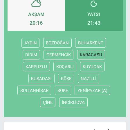
AKŞAM
YATSI
20:16
21:43
AYDIN
BOZDOĞAN
BUHARKENT
DİDİM
GERMENCİK
KARACASU
KARPUZLU
KOÇARLI
KUYUCAK
KUŞADASI
KÖŞK
NAZİLLİ
SULTANHİSAR
SÖKE
YENİPAZAR (A)
ÇİNE
İNCİRLİOVA