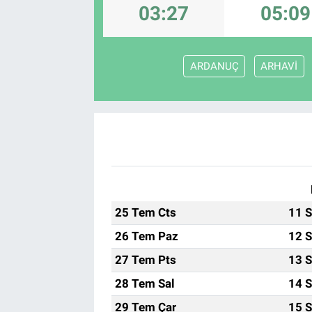
03:27
05:09
ARDANUÇ
ARHAVİ
25 Tem Cts
11 S
26 Tem Paz
12 S
27 Tem Pts
13 S
28 Tem Sal
14 S
29 Tem Çar
15 S