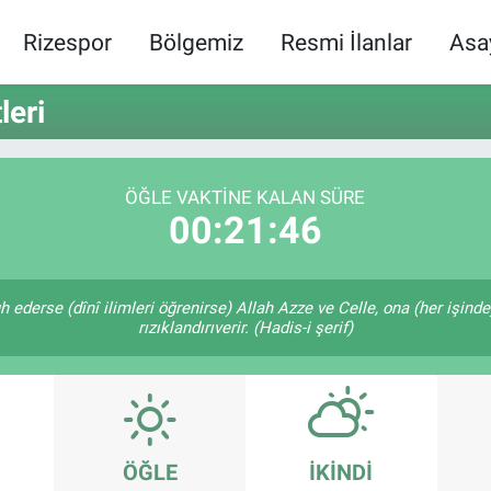
Rizespor
Bölgemiz
Resmi İlanlar
Asa
leri
ÖĞLE VAKTINE KALAN SÜRE
00:21:46
 ederse (dînî ilimleri öğrenirse) Allah Azze ve Celle, ona (her işind
rızıklandırıverir. (Hadis-i şerif)
ÖĞLE
İKINDI