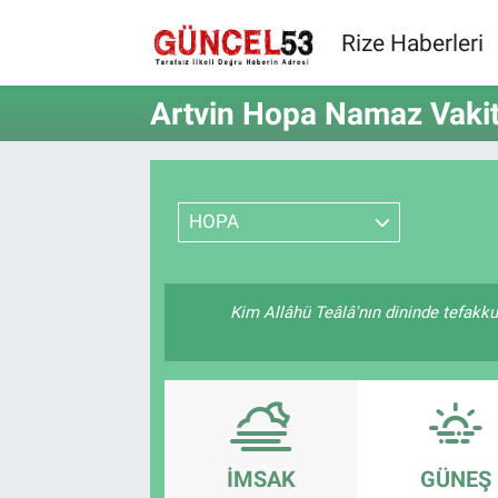
Rize Haberleri
Artvin Hopa Namaz Vakit
HOPA
Kim Allâhü Teâlâ'nın dininde tefakkuh
İMSAK
GÜNEŞ