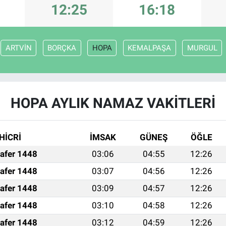
12:25
16:18
ARTVİN
BORÇKA
HOPA
KEMALPAŞA
MURGUL
HOPA AYLIK NAMAZ VAKITLERI
HİCRİ
İMSAK
GÜNEŞ
ÖĞLE
afer 1448
03:06
04:55
12:26
afer 1448
03:07
04:56
12:26
afer 1448
03:09
04:57
12:26
afer 1448
03:10
04:58
12:26
afer 1448
03:12
04:59
12:26