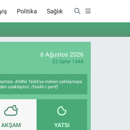
yiş
Politika
Sağlık
6 Ağustos 2026
23 Safer 1448
 namazı, Allâhü Teâlâ'ya mânen yaklaşmaya
en uzaklaştırır. (Hadis-i şerif)
AKŞAM
YATSI