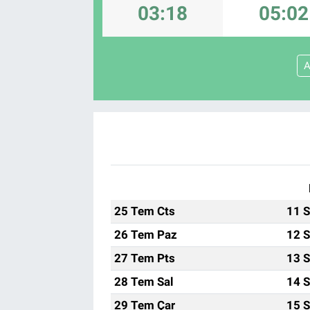
03:18
05:02
25 Tem Cts
11 S
26 Tem Paz
12 S
27 Tem Pts
13 S
28 Tem Sal
14 S
29 Tem Çar
15 S