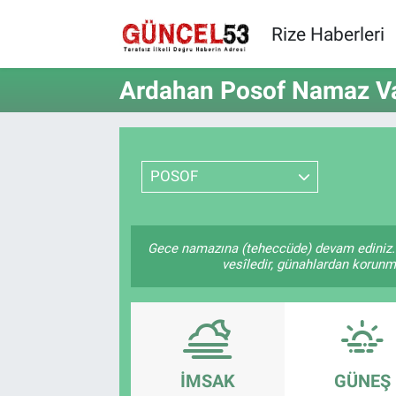
Rize Haberleri
Ardahan Posof Namaz Vak
POSOF
Gece namazına (teheccüde) devam ediniz. 
vesîledir, günahlardan korunmay
İMSAK
GÜNEŞ