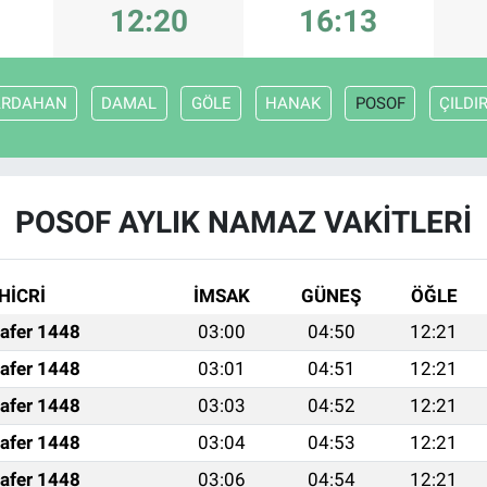
12:20
16:13
ARDAHAN
DAMAL
GÖLE
HANAK
POSOF
ÇILDI
POSOF AYLIK NAMAZ VAKITLERI
HİCRİ
İMSAK
GÜNEŞ
ÖĞLE
afer 1448
03:00
04:50
12:21
afer 1448
03:01
04:51
12:21
afer 1448
03:03
04:52
12:21
afer 1448
03:04
04:53
12:21
afer 1448
03:06
04:54
12:21