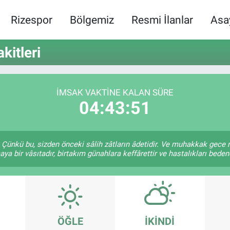
Rizespor
Bölgemiz
Resmi İlanlar
Asa
itleri
İMSAK VAKTINE KALAN SÜRE
04:43:51
Çünkü bu, sizden önceki sâlih zâtların âdetidir. Ve muhakkak gece
a bir vâsıtadır, birtakım günahlara keffârettir ve hastalıkları bedend
ÖĞLE
İKINDI