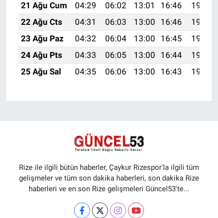
21 Ağu Cum
04:29
06:02
13:01
16:46
19:49
22 Ağu Cts
04:31
06:03
13:00
16:46
19:48
23 Ağu Paz
04:32
06:04
13:00
16:45
19:46
24 Ağu Pts
04:33
06:05
13:00
16:44
19:45
25 Ağu Sal
04:35
06:06
13:00
16:43
19:43
Rize ile ilgili bütün haberler, Çaykur Rizespor'la ilgili tüm
gelişmeler ve tüm son dakika haberleri, son dakika Rize
haberleri ve en son Rize gelişmeleri Güncel53'te...