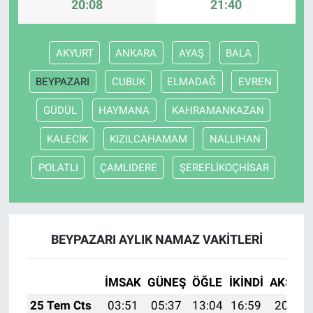
20:08
21:40
AKYURT
ANKARA
AYAŞ
BALA
BEYPAZARI
CUBUK
ELMADAĞ
EVREN
GÜDÜL
HAYMANA
KAHRAMANKAZAN
KALECİK
KIZILCAHAMAM
NALLIHAN
POLATLI
ÇAMLIDERE
ŞEREFLİKOÇHİSAR
BEYPAZARI AYLIK NAMAZ VAKITLERI
İMSAK
GÜNEŞ
ÖĞLE
İKINDI
AKŞAM
25 Tem Cts
03:51
05:37
13:04
16:59
20:21