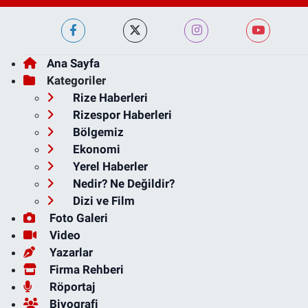
Ana Sayfa
Kategoriler
Rize Haberleri
Rizespor Haberleri
Bölgemiz
Ekonomi
Yerel Haberler
Nedir? Ne Değildir?
Dizi ve Film
Foto Galeri
Video
Yazarlar
Firma Rehberi
Röportaj
Biyografi