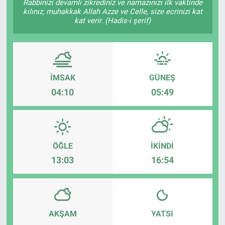
Rabbinizi devamlı zikrediniz ve namazınızı ilk vaktinde
kılınız, muhakkak Allah Azze ve Celle, size ecrinizi kat
kat verir. (Hadis-i şerif)
İMSAK
GÜNEŞ
04:10
05:49
ÖĞLE
İKINDI
13:03
16:54
AKŞAM
YATSI