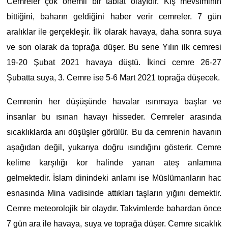
Cemreler çok önemli bir tabiat olayıdır. Kış mevsiminin
bittiğini, baharın geldiğini haber verir cemreler. 7 gün
aralıklar ile gerçekleşir. İlk olarak havaya, daha sonra suya
ve son olarak da toprağa düşer. Bu sene Yılın ilk cemresi
19-20 Şubat 2021 havaya düştü. İkinci cemre 26-27
Şubatta suya, 3. Cemre ise 5-6 Mart 2021 toprağa düşecek.
Cemrenin her düşüşünde havalar ısınmaya başlar ve
insanlar bu ısınan havayı hisseder. Cemreler arasında
sıcaklıklarda anı düşüşler görülür. Bu da cemrenin havanın
aşağıdan değil, yukarıya doğru ısındığını gösterir. Cemre
kelime karşılığı kor halinde yanan ateş anlamına
gelmektedir. İslam dinindeki anlamı ise Müslümanların hac
esnasında Mina vadisinde attıkları taşların yığını demektir.
Cemre meteorolojik bir olaydır. Takvimlerde bahardan önce
7 gün ara ile havaya, suya ve toprağa düşer. Cemre sıcaklık