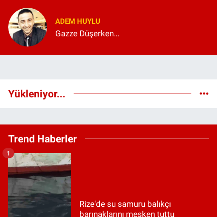
ADEM HUYLU
Gazze Düşerken…
Yükleniyor...
Trend Haberler
1
Rize'de su samuru balıkçı
barınaklarını mesken tuttu