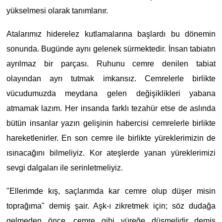
yükselmesi olarak tanımlanır.
Atalarımız hiderelez kutlamalarına başlardı bu dönemin
sonunda. Bugünde aynı gelenek sürmektedir. İnsan tabiatın
ayrılmaz bir parçası. Ruhunu cemre denilen tabiat
olayından ayrı tutmak imkansız. Cemrelerle birlikte
vücudumuzda meydana gelen değişiklikleri yabana
atmamak lazım. Her insanda farklı tezahür etse de aslında
bütün insanlar yazın gelişinin habercisi cemrelerle birlikte
hareketlenirler. En son cemre ile birlikte yüreklerimizin de
ısınacağını bilmeliyiz. Kor ateşlerde yanan yüreklerimizi
sevgi dalgaları ile serinletmeliyiz.
"Ellerimde kış, saçlarımda kar cemre olup düşer misin
toprağıma" demiş şair. Aşk-ı zikretmek için; söz dudağa
gelmeden önce, cemre gibi yüreğe düşmelidir demiş