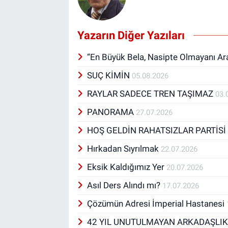
Yazarın Diğer Yazıları
“En Büyük Bela, Nasipte Olmayanı A
SUÇ KİMİN
05.08.2026
RAYLAR SADECE TREN TAŞIMAZ
03.
PANORAMA
27.07.2026
HOŞ GELDİN RAHATSIZLAR PARTİS
Hırkadan Sıyrılmak
22.07.2026
Eksik Kaldığımız Yer
20.07.2026
Asıl Ders Alındı mı?
17.07.2026
Çözümün Adresi İmperial Hastanesi
42 YIL UNUTULMAYAN ARKADAŞLI