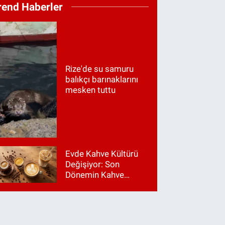
rend Haberler
Rize'de su samuru
balıkçı barınaklarını
mesken tuttu
Evde Kahve Kültürü
Değişiyor: Son
Dönemin Kahve
Makinesi Trendleri