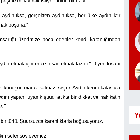
 peşine mi takmak istiyor bütün bir halkı.
ydınlıksa, gerçekten aydınlıksa, her ülke aydınlıktır
çmak boşuna."
amsarlığı üzerimize boca edenler kendi karanlığından
ydın olmak için önce insan olmak lazım." Diyor. İnsanı
, konuşur, maruz kalmaz, seçer. Aydın kendi kafasıyla
ını yapan: uyanık şuur, tetikte bir dikkat ve hakikatin
s."
Y
bir türlü. Şuursuzca karanlıklarla boğuşuyoruz.
 kimseler söyleyemez.