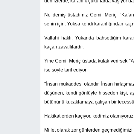
dehlizlerde, karanlık çukurlarda yaşıyor da
Ne demiş üstadımız Cemil Meriç: "Kafan a
senin için. Yoksa kendi karanlığından ka
Vallahi haklı. Yukarıda bahsettiğim kar
kaçan zavallılardır.
Yine Cemil Meriç üstada kulak verirsek "A
ise söyle tarif ediyor:
"İnsan mukaddesi olandır. İnsan hırlaşmaz
düşünen, kendi gönlüyle hisseden kişi, ayd
bütününü kucaklamaya çalışan bir tecessü
Hakikatlerden kaçıyor, kedimiz olamıyoruz 
Millet olarak zor günlerden geçmediğimizi