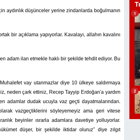
T
çin aydınlık düşünceler yerine zindanlarda boğulmanın
1
rtak bir açıklama yapıyorlar. Kavalayı, allahın kavalını
n adam ilan etmekle haklı bir şekilde tehdit ediyor. Bu
. Muhalefet vay utanmazlar diye 10 ülkeye saldırmaya
2
z, neden çark ettiniz, Recep Tayyip Erdoğan'a yardım
Zaten adamlar dudak ucuyla vaz geçti dayatmalarından.
 olarak vazgeçtiklerini söyleyemeyiz ama geri vitese
anlık beyinler ısrarla adamlara davetiye yolluyorlar.
ükümet düşer, bir şekilde iktidar oluruz" diye zılgıt