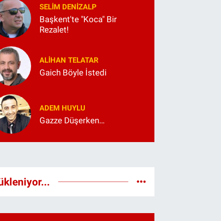
SELIM DENİZALP
Başkent'te "Koca" Bir
Rezalet!
ALIHAN TELATAR
Gaich Böyle İstedi
ADEM HUYLU
Gazze Düşerken…
ükleniyor...