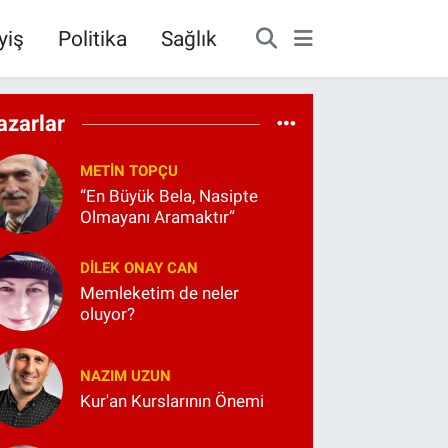
yiş
Politika
Sağlık
azarlar
METIN TOPÇU
“En Büyük Bela, Nasipte
Olmayanı Aramaktır”
DILEK ONAY CAN
Memleketim de neler
oluyor?
NAZIM UZUN
Kur'an Kurslarının Önemi