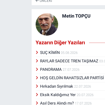
ÖNCEKI
Metin TOPÇU
Yazarın Diğer Yazıları
SUÇ KİMİN
05.08.2026
RAYLAR SADECE TREN TAŞIMAZ
03.
PANORAMA
27.07.2026
HOŞ GELDİN RAHATSIZLAR PARTİS
Hırkadan Sıyrılmak
22.07.2026
Eksik Kaldığımız Yer
20.07.2026
Asıl Ders Alındı mı?
17.07.2026