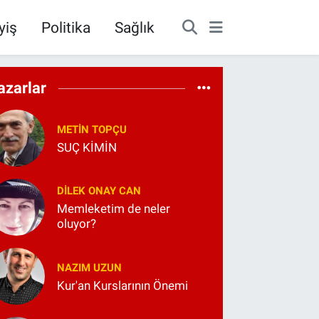
yiş
Politika
Sağlık
azarlar
METIN TOPÇU
SUÇ KİMİN
DILEK ONAY CAN
Memleketim de neler
oluyor?
NAZIM UZUN
Kur'an Kurslarının Önemi