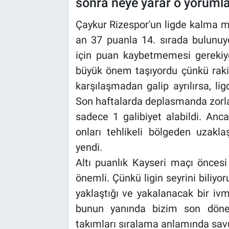
sonra neye yarar o yorumla
Çaykur Rizespor'un ligde kalma m
an 37 puanla 14. sırada bulunu
için puan kaybetmemesi gerekiy
büyük önem taşıyordu çünkü rakib
karşılaşmadan galip ayrılırsa, lig
Son haftalarda deplasmanda zorla
sadece 1 galibiyet alabildi. Anc
onları tehlikeli bölgeden uzakla
yendi.
Altı puanlık Kayseri maçı öncesi
önemli. Çünkü ligin seyrini biliyor
yaklaştığı ve yakalanacak bir iv
bunun yanında bizim son dönem
takımları sıralama anlamında savur