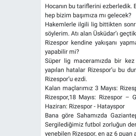
Hocanın bu tariflerini ezberledik.
hep bizim başımıza mı gelecek?
Hakemlerle ilgili lig bittikten s
söylerim. Atı alan Üsküdar’ı geçti
Rizespor kendine yakışanı yapma
yapabilir mi?
Süper lig maceramızda bir kez 
yapılan hatalar Rizespor’u bu d
Rizespor’u ezdi.
Kalan maçlarımız 3 Mayıs: Rizes
Rizespor,18 Mayıs: Rizespor – G
Haziran: Rizespor - Hatayspor
Bana göre Sahamızda Gaziantep 
Sergilediğimiz futbol zorluğun der
yenebilen Rizespor, en az 6 puan a