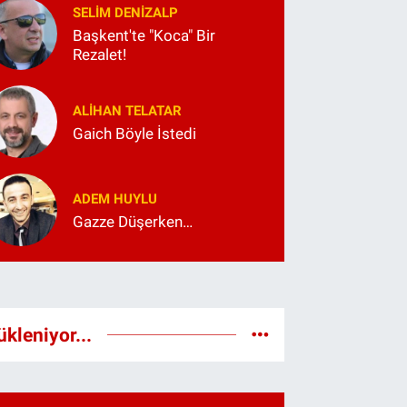
SELIM DENİZALP
Başkent'te "Koca" Bir
Rezalet!
ALIHAN TELATAR
Gaich Böyle İstedi
ADEM HUYLU
Gazze Düşerken…
ükleniyor...