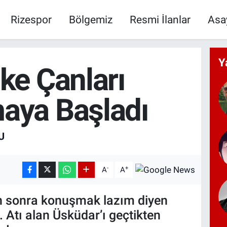
Rizespor
Bölgemiz
Resmi İlanlar
Asa
Y
ike Çanları
aya Başladı
U
-
+
A
A
kten sonra konuşmak lazım diyen
. Atı alan Üsküdar’ı geçtikten