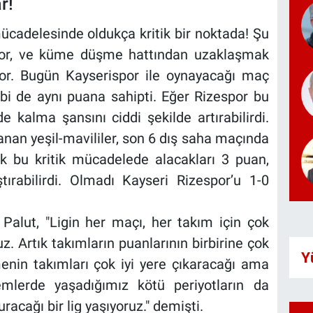
r!
ücadelesinde oldukça kritik bir noktada! Şu
yor, ve küme düşme hattından uzaklaşmak
or. Bugün Kayserispor ile oynayacağı maç
i de aynı puana sahipti. Eğer Rizespor bu
de kalma şansını ciddi şekilde artırabilirdi.
nan yeşil-mavililer, son 6 dış saha maçında
ak bu kritik mücadelede alacakları 3 puan,
ştırabilirdi. Olmadı Kayseri Rizespor’u 1-0
 Palut, "Ligin her maçı, her takım için çok
uz. Artık takımların puanlarının birbirine çok
Y
menin takımları çok iyi yere çıkaracağı ama
lerde yaşadığımız kötü periyotların da
acağı bir lig yaşıyoruz." demişti.