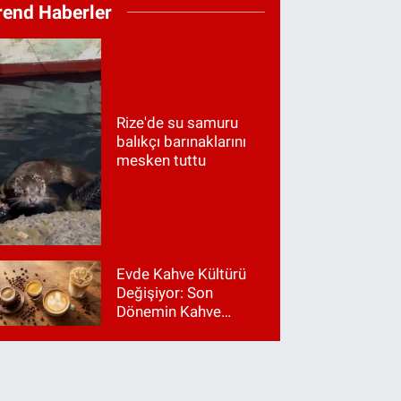
rend Haberler
Rize'de su samuru
balıkçı barınaklarını
mesken tuttu
Evde Kahve Kültürü
Değişiyor: Son
Dönemin Kahve
Makinesi Trendleri