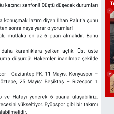
T
 Bu kaçıncı senfoni! Düştü düşecek durumları
1
onra konuşmak lazım diyen İlhan Palut’a şunu
kten sonra neye yarar o yorumlar!
lı, mutlaka en az 6 puan almalıdır. Bunu
daha karanlıklara yelken açtık. Üst üste
uruma düşürdü! Hakemler inanılmaz şekilde
por - Gaziantep FK, 11 Mayıs: Konyaspor –
2
öztepe, 25 Mayıs: Beşiktaş – Rizespor, 1
ve Hatayı yenerek 6 puana ulaşabiliriz.
ecesini yükseltiyor. Eyüpspor gibi bir takımı
labilmelidir.