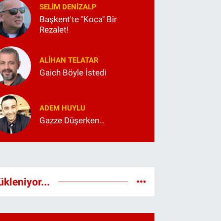
SELIM DENİZALP
Başkent'te "Koca" Bir
Rezalet!
ALIHAN TELATAR
Gaich Böyle İstedi
ADEM HUYLU
Gazze Düşerken…
ükleniyor...