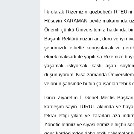
İlk olarak Rizemizin gözbebeği RTEÜ'ni z
Hüseyin KARAMAN beyle makamında uzun
Önemli çünkü Üniversitemiz hakkında birin
Başarılı Rektörümüzün arı, duru ve iyi ni
şehrimizde elbette konuşulacak ve gerek
etmek maksadı ile yapılırsa Rizemize büyük
yaşamak istiyorsak kastı aşan söyle
düşünüyorum. Kısa zamanda Üniversitemiz
ve onun şahsinde bütün çalışanları tebrik 
İkinci Ziyaretim İl Genel Meclis Başka
kardeşim sayın TÜRÜT aklımda ve hayali
tekrar ettiği yıkım ve zararları aza ind
Yöneticilerimiz ve siyasilerimizle hiçbir 
genç kardeşimden daha etkili çalışmalar be