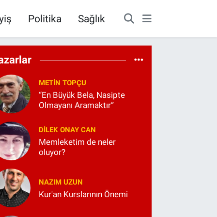
yiş
Politika
Sağlık
azarlar
METIN TOPÇU
“En Büyük Bela, Nasipte
Olmayanı Aramaktır”
DILEK ONAY CAN
Memleketim de neler
oluyor?
NAZIM UZUN
Kur'an Kurslarının Önemi