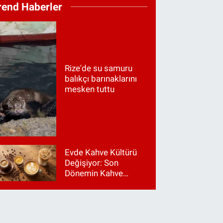
rend Haberler
Rize'de su samuru
balıkçı barınaklarını
mesken tuttu
Evde Kahve Kültürü
Değişiyor: Son
Dönemin Kahve
Makinesi Trendleri