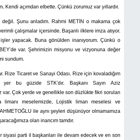
m. Kendi açımdan elbette. Çünkü zorumuz var yıllardır.
mda değil. Şunu anladım. Rahmi METİN o makama çok
rimli çalışmalar içersinde. Başarılı ilklere imza atıyor.
işler yapacak. Buna gönülden inanıyorum. Çünkü o
mi BEY'de var. Şehrimizin misyonu ve vizyonuna değer
imi sundum.
r. Rize Ticaret ve Sanayi Odası. Rize için kovaladığım
m yer bu güzide STK'dır. Başkanı Sayın Aziz
. Çok yerde ve genellikle son düzlükte fikri sorulan
 limanı meselemizde, Lojistik liman meselesi ve
AHMETOĞLU ile aynı şeyleri düşünüyor olmamamıza
aşaracağımıza olan inancım tamdır.
 siyasi parti il başkanları ile devam edecek ve en son