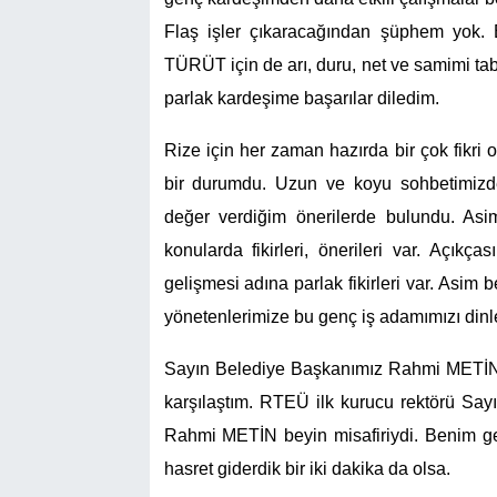
Flaş işler çıkaracağından şüphem yok. 
TÜRÜT için de arı, duru, net ve samimi tab
parlak kardeşime başarılar diledim.
Rize için her zaman hazırda bir çok fikr
bir durumdu. Uzun ve koyu sohbetimizd
değer verdiğim önerilerde bulundu. Asi
konularda fikirleri, önerileri var. Açıkç
gelişmesi adına parlak fikirleri var. Asim 
yönetenlerimize bu genç iş adamımızı din
Sayın Belediye Başkanımız Rahmi METİN be
karşılaştım. RTEÜ ilk kurucu rektör
Rahmi METİN beyin misafiriydi. Benim gel
hasret giderdik bir iki dakika da olsa.