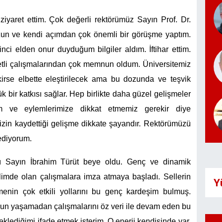
iyaret ettim. Çok değerli rektörümüz Sayın Prof. Dr.
 ve kendi açımdan çok önemli bir görüşme yaptım.
ci elden onur duyduğum bilgiler aldım. İftihar ettim.
yetli çalışmalarından çok memnun oldum. Üniversitemiz
irse elbette eleştirilecek ama bu dozunda ve teşvik
 bir katkısı sağlar. Hep birlikte daha güzel gelişmeler
m ve eylemlerimize dikkat etmemiz gerekir diye
in kaydettiği gelişme dikkate şayandır. Rektörümüzü
ediyorum.
nı Sayın İbrahim Türüt beye oldu. Genç ve dinamik
mde olan çalışmalara imza atmaya başladı. Sellerin
Y
irmenin çok etkili yollarını bu genç kardeşim bulmuş.
sorun yaşamadan çalışmalarını öz veri ile devam eden bu
klediğimi ifade etmek isterim. O enerji kendisinde var.