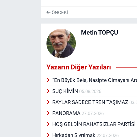
ÖNCEKI
Metin TOPÇU
Yazarın Diğer Yazıları
“En Büyük Bela, Nasipte Olmayanı A
SUÇ KİMİN
05.08.2026
RAYLAR SADECE TREN TAŞIMAZ
03.
PANORAMA
27.07.2026
HOŞ GELDİN RAHATSIZLAR PARTİS
Hırkadan Sıyrılmak
22.07.2026