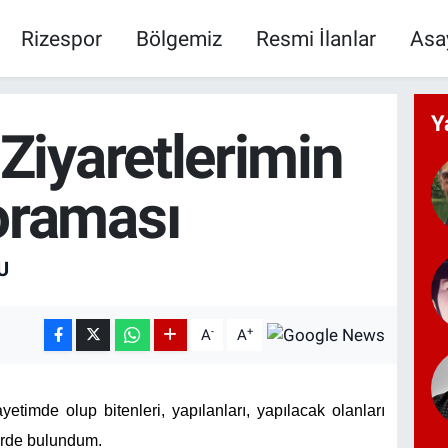
Rizespor
Bölgemiz
Resmi İlanlar
Asa
Y
 Ziyaretlerimin
raması
U
-
+
A
A
etimde olup bitenleri, yapılanları, yapılacak olanları
lerde bulundum.