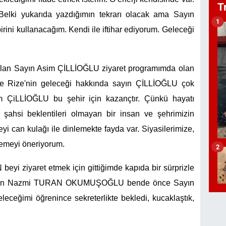
T
Belki yukarıda yazdığımın tekrarı olacak ama Sayın
1
irini kullanacağım. Kendi ile iftihar ediyorum. Geleceği
i olan Sayın Asim ÇİLLİOĞLU ziyaret programımda olan
e Rize'nin geleceği hakkında sayın ÇİLLİOĞLU çok
m ÇiLLİOĞLU bu şehir için kazançtır. Çünkü hayatı
ası şahsi beklentileri olmayan bir insan ve şehrimizin
beyi can kulağı ile dinlemekte fayda var. Siyasilerimize,
lemeyi öneriyorum.
2
yi ziyaret etmek için gittiğimde kapıda bir sürprizle
ü Sayın Nazmi TURAN OKUMUŞOĞLU bende önce Sayın
eceğimi öğrenince sekreterlikte bekledi, kucaklaştık,