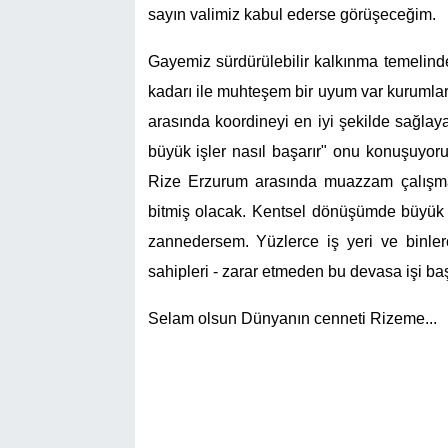
sayın valimiz kabul ederse görüşeceğim.
Gayemiz sürdürülebilir kalkınma temelinde
kadarı ile muhteşem bir uyum var kuruml
arasında koordineyi en iyi şekilde sağlay
büyük işler nasıl başarır" onu konuşuyoruz
Rize Erzurum arasında muazzam çalışma
bitmiş olacak. Kentsel dönüşümde büyük bi
zannedersem. Yüzlerce iş yeri ve binlerc
sahipleri - zarar etmeden bu devasa işi başa
Selam olsun Dünyanın cenneti Rizeme...