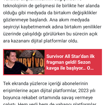
teknolojinin de gelişmesi ile birlikte her alanda
olduğu gibi medyada da birtakım değişiklikler
gözlenmeye başlandı. Ana akım medyada
seyirciyi kaybetmemek adına birtakım yenilikler
üzerinde çalışıldığı görülürken bu sürecin açık
ara kazananı dijital platformlar oldu.
Survivor All Star’dan ilk
fragman geldi! Sezon
kavga ile başlıyor… O
isim ‘Seni ağlatacağım’
deyince Turabi
Tek ekranda yüzlerce içeriği abonelerinin
dayanamadı!
erişimlerine açan dijital platformlar, 2023 yılı
boyunca rekabet ortamında savaş vermeye
çalıştı. Hem yerli hem de yabancı platformlar