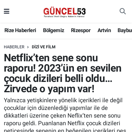
Rize Haberleri
Bölgemiz
Rizespor
Artvin
Baybu
HABERLER
DIZI VE FILM
Netflix’ten sene sonu
raporu! 2023’ün en sevilen
çocuk dizileri belli oldu…
Zirvede o yapım var!
Yalnızca yetişkinlere yönelik içerikleri ile değil
çocuklar için düzenlediği yapımlar ile de
dikkatleri üzerine çeken Neflix’ten sene sonu
raporu geldi. Puanlanan Netflix çocuk dizileri
neticesinde senenin en beğenilen içerikleri peş