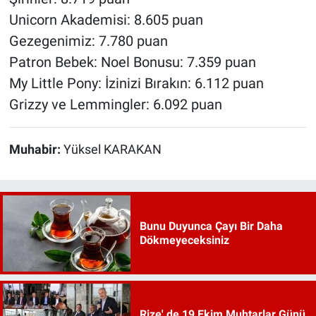
Unicorn Akademisi: 8.605 puan
Gezegenimiz: 7.780 puan
Patron Bebek: Noel Bonusu: 7.359 puan
My Little Pony: İzinizi Bırakın: 6.112 puan
Grizzy ve Lemmingler: 6.092 puan
Muhabir:
Yüksel KARAKAN
Bunu Duyunca Çayı Bir Daha
Dökmeyeceksiniz
Rize' de 19 Ekim Muhtarlar Günü