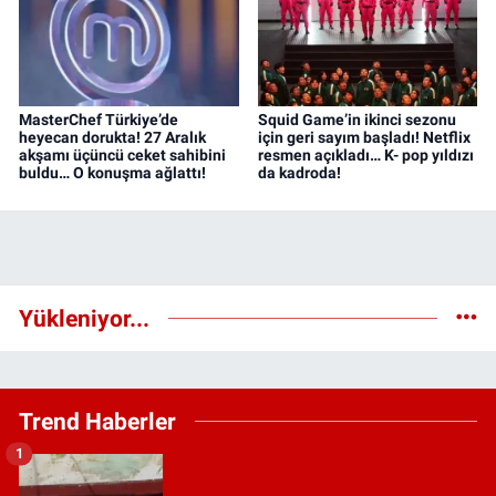
MasterChef Türkiye’de
Squid Game’in ikinci sezonu
heyecan dorukta! 27 Aralık
için geri sayım başladı! Netflix
akşamı üçüncü ceket sahibini
resmen açıkladı… K- pop yıldızı
buldu… O konuşma ağlattı!
da kadroda!
Yükleniyor...
Trend Haberler
1