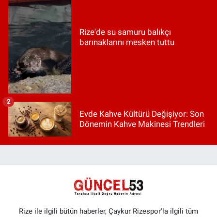
Rize'de su samuru balıkçı
barınaklarını mesken tuttu
2
Evde Kahve Kültürü Değişiyor: Son
Dönemin Kahve Makinesi Trendleri
Rize ile ilgili bütün haberler, Çaykur Rizespor'la ilgili tüm