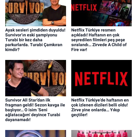
Ayak sesleri şimdiden duyuldu!
Netflix Türkiye resmen
Survivor’ın eski şampiyonu
açıkladı! Haftanın en çok
Turabi bir kez daha
seyredilen filmleri peş peşe
parkurlarda. Turabi Çamkıran
sıralandı… Zirvede A Child of
kimdir?
Fire var!
Survivor All Star’dan ilk
Netflix Türkiye’de haftanın en
fragman geldi! Sezon kavga ile
çok izlenen dizileri belli oldu!
başlıyor… O isim ‘Seni
Zirve yine onlarda… Yıkıp
ağlatacağım’ deyince Turabi
geçtiler!
dayanamadı!