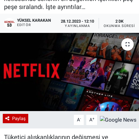
peşe sıralandı. İşte ayrıntılar…
YÜKSEL KARAKAN
28.12.2023 - 12:10
2 DK
EDITÖR
YAYINLANMA
OKUNMA SÜRESI
Paylaş
-
+
A
A
Tüketici alışkanlıklarının değişmesi ve